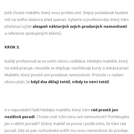
Jistě chcete makléře, který svou profesi umí. Stejný požadavek budete
mít na svého doktora před operací. Vyberte si profesionála, který Vám
představí výčet
alespoň některých svých prodaných nemovitostí
a reference spokojených klientů.
KROK 3.
Každý profesionál se ve svém oboru vzdělává. Hledejte makléře, který
na sobě pracuje, neustále se zlepšuje, navštěvuje kurzy a získává praxi.
Makléře, který prostě umí prodávat nemovitosti. Protože i v našem
oboru platí, že
když dva dělají totéž, nikdy to není totéž
.
A v neposlední řadě hledejte makléře, který Vám
rád prostě jen
nezištně poradí
. Chcete znát tržní cenu své nemovitosti? Potřebujete
jen s něčím poradit? Dobrý makléř se pozná i podle toho, že Vám rád
poradí. Zda se pak rozhodnete svěřit mu svou nemovitost do prodeje,