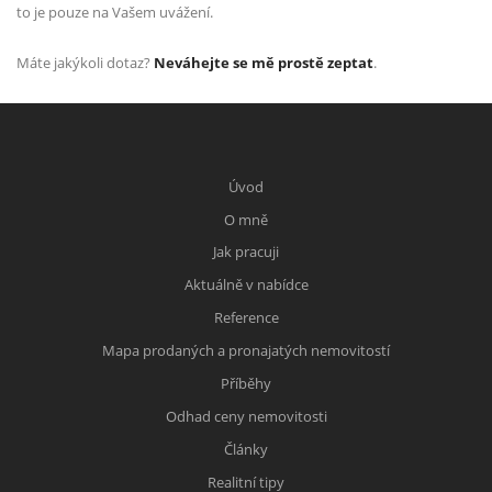
to je pouze na Vašem uvážení.
Máte jakýkoli dotaz?
Neváhejte se mě prostě zeptat
.
Úvod
O mně
Jak pracuji
Aktuálně v nabídce
Reference
Mapa prodaných a pronajatých nemovitostí
Příběhy
Odhad ceny nemovitosti
Články
Realitní tipy