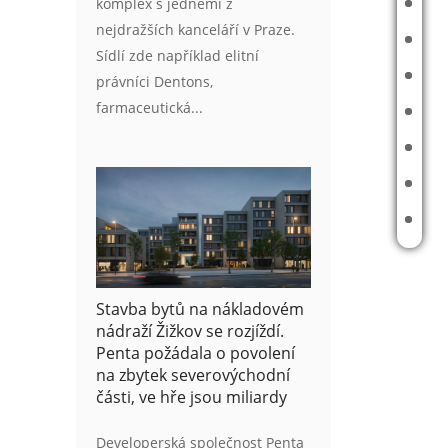
komplex s jedněmi z
MAPA PRODANÝCH A PRONAJATÝCH NEMOVITOSTÍ
nejdražších kanceláří v Praze.
PŘÍBĚHY
Sídlí zde například elitní
ODHAD CENY NEMOVITOSTI
právníci Dentons,
farmaceutická...
ČLÁNKY
REALITNÍ TIPY
E-BOOK
KONTAKT
Stavba bytů na nákladovém
nádraží Žižkov se rozjíždí.
Penta požádala o povolení
na zbytek severovýchodní
části, ve hře jsou miliardy
Developerská společnost Penta