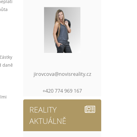
neplatí
hůta
částky
ad daně
jirovcova@novisreality.cz
+420 774 969 167
elmi
REALITY
AKTUÁLNĚ