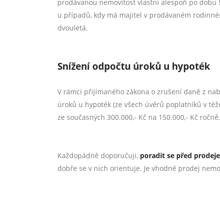
prodávanou nemovitost vlastní alespoň po dobu 5 l
u případů, kdy má majitel v prodávaném rodinném 
dvouletá.
Snížení odpočtu úroků u hypoték
V rámci přijímaného zákona o zrušení daně z nab
úroků u hypoték (ze všech úvěrů poplatníků v též
ze současných 300.000,- Kč na 150.000,- Kč ročně
Každopádně doporučuji,
poradit se před prodej
dobře se v nich orientuje. Je vhodné prodej nemo