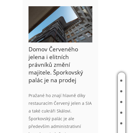
Domov Červeného
jelena i elitních
právníků změní
majitele. Šporkovský
palác je na prodej
ÚVOD
O MNĚ
Pražané ho znají hlavně díky
JAK PRACUJI
restauracím Červený jelen a SIA
a také cukráři Skálovi.
AKTUÁLNĚ V NABÍDCE
Šporkovský palác je ale
REFERENCE
především administrativní