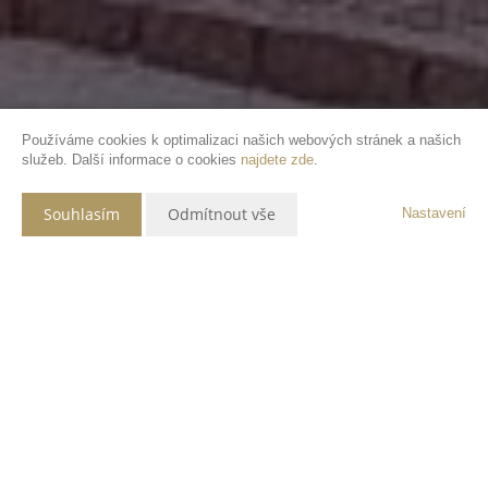
Používáme cookies k optimalizaci našich webových stránek a našich
služeb. Další informace o cookies
najdete zde
.
Souhlasím
Odmítnout vše
Nastavení
Popis nemovitosti
Nabízíme k pronájmu prostorný, slunný byt o dispozici 3+1 a výměře 74
m2 v Horažďovicích, ulice Husovo náměstí. Bytová jednotka se
nachází v 3.NP bytového cihlového domu a tvoří ji předsíň, tři pokoje,
kuchyně, koupelna a samostatné WC. Veškerá občanská vybavenost je
v docházkové vzdálenosti. Byt je k nastěhování od února 2022. Je zde
i možnost pronajmutí parkovacího stání ve vnitrobloku či garážové