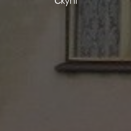
Čkyni