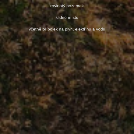
rovinatý pozemek
klidné místo
včetně přípojek na plyn, elektřinu a vodu