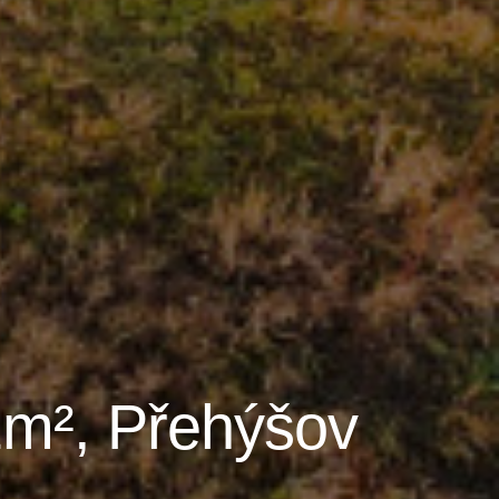
2m², Přehýšov