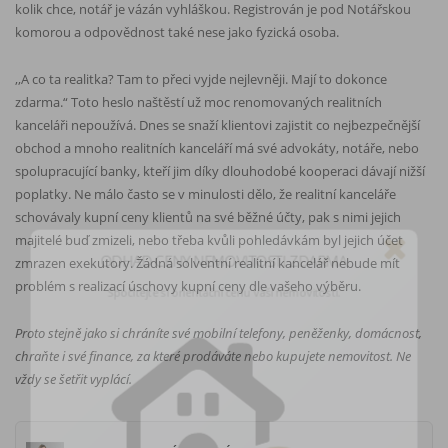
kolik chce, notář je vázán vyhláškou. Registrován je pod Notářskou
komorou a odpovědnost také nese jako fyzická osoba.
,,A co ta realitka?
Tam to přeci vyjde nejlevněji. Mají to dokonce
zdarma.“ Toto heslo naštěstí už moc renomovaných realitních
kanceláři nepoužívá. Dnes se snaží klientovi zajistit co nejbezpečnější
obchod a mnoho realitních kanceláří má své advokáty, notáře, nebo
spolupracující banky, kteří jim díky dlouhodobé kooperaci dávají nižší
poplatky.
Ne málo často se v minulosti dělo, že realitní kanceláře
schovávaly kupní ceny klientů na své běžné účty, pak s nimi jejich
ODHAD CENY NEMOVITOSTI ZDARMA
majitelé buď zmizeli, nebo třeba kvůli pohledávkám byl jejich účet
zmrazen exekutory. Žádná solventní realitní kancelář nebude mít
Spočítejte si orientační cenu vaší nemovitosti.
problém s realizací úschovy kupní ceny dle vašeho výběru.
Proto stejně jako si chráníte své mobilní telefony, peněženky, domácnost,
chraňte i své finance, za které prodáváte nebo kupujete nemovitost. Ne
vždy se šetřit vyplácí.