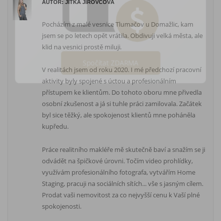
AUTOR: JITKA JÍROVCOVÁ
Pocházím z malé vesnice Tlumačov u Domažlic, kam
jsem se po letech opět vrátila. Obdivuji velká města, ale
klid na vesnici prostě miluji
.
V realitách jsem od roku 2020. I mé předchozí pracovní
Spočítat ZDARMA
aktivity byly spojené s úctou a profesionálním
přístupem ke klientům. Do tohoto oboru mne přivedla
osobní zkušenost a já si tuhle práci zamilovala. Začátek
byl sice těžký, ale spokojenost klientů mne poháněla
kupředu.
Práce realitního makléře mě skutečně baví a snažím se ji
odvádět na špičkové úrovni. Točím video prohlídky,
využívám profesionálního fotografa, vytvářím Home
Staging, pracuji na sociálních sítích... vše s jasným cílem.
Prodat vaši nemovitost za co nejvyšší cenu k Vaší plné
spokojenosti.