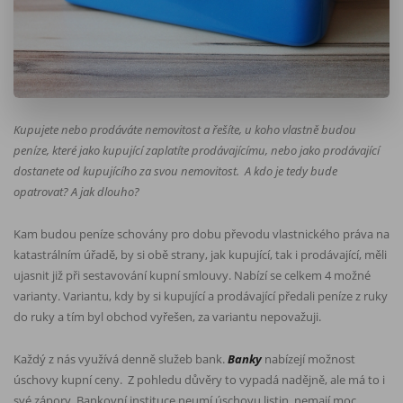
Kupujete nebo prodáváte nemovitost a řešíte, u koho vlastně budou
peníze, které jako kupující zaplatíte prodávajícímu, nebo jako prodávající
dostanete od kupujícího za svou nemovitost.
A kdo je tedy bude
opatrovat? A jak dlouho?
Kam budou peníze schovány pro dobu převodu vlastnického práva na
katastrálním úřadě, by si obě strany, jak kupující, tak i prodávající, měli
ujasnit již při sestavování kupní smlouvy. Nabízí se celkem 4 možné
varianty. Variantu, kdy by si kupující a prodávající předali peníze z ruky
do ruky a tím byl obchod vyřešen, za variantu nepovažuji.
Každý z nás využívá denně služeb bank.
Banky
nabízejí možnost
úschovy kupní ceny.
Z pohledu důvěry to vypadá nadějně, ale má to i
své zápory. Bankovní instituce neumí úschovu listin, nemají moc