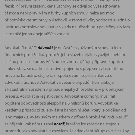
flexibilní právní zázemí, cena úschovy se odvíjí od výše schované
částky a nepřipraví vám návrhy kupních smluv, nelze ani moc
připomínkovat smlouvy o úschově. V rámci důvěryhodnosti je jedná o
instituci kontrolovanou ČNB a vklady na účtech jsou pojištěny. Ovšem
je to také jedna z nejdražších variant.
Advokát, či notář?
Advokát
je nejčastěji využívaným schovatelem
finančních prostředků, protože jeho služeb nejvíce využijete během
celého procesu koupě. Většinou rovnou zajišťuje přípravu kupních
smluv, stará se o administrativu spojenou s přepisem vlastnického
práva na katastru, stejně tak i spolu s vámi sepíše smlouvu o
advokátní úschově. Advokát ve většině případů i komunikuje
s katastrálním úřadem v případě nějakých problémů v probíhajícím
přepisu. Advokát je registrován u Advokátní komory, musí mít
pojištění odpovědnosti alespoň na 5 milionů korun. Advokát ke
každému případu zřizuje zvláštní bankovní účet, který je oddělen od
jeho majetku. Avšak svým majetkem v případě problémů ručí. Neručí
za něj stát. Pak nám tu zbyl
notář
, kterého lze zařadit na stejnou
hromadu jako advokáte, s rozdílem, že advokát si účtuje za své služby