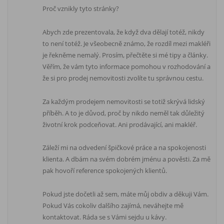
Proč vznikly tyto stránky?
Abych zde prezentovala, že když dva dělají totéž, nikdy
to není totéž. Je všeobecně známo, že rozdíl mezi makléři
je řekněme nemalý. Prosím, přečtěte si mé tipy a články.
Věřím, že vám tyto informace pomohou v rozhodování a
že si pro prodej nemovitosti zvolíte tu správnou cestu.
Za každým prodejem nemovitosti se totiž skrývá lidský
příběh. A to je důvod, proč by nikdo neměl tak důležitý
životní krok podceňovat. Ani prodávající, ani makléř.
Záleží mi na odvedení špičkové práce a na spokojenosti
klienta. A dbám na svém dobrém jménu a pověsti. Za mě
pak hovoří reference spokojených klientů.
Pokud jste dočetli až sem, máte můj obdiv a děkuji Vám.
Pokud Vás cokoliv dalšího zajímá, neváhejte mě
kontaktovat. Ráda se s Vámi sejdu u kávy.