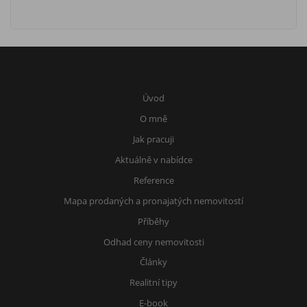
Úvod
O mně
Jak pracuji
Aktuálně v nabídce
Reference
Mapa prodaných a pronajatých nemovitostí
Příběhy
Odhad ceny nemovitosti
Články
Realitní tipy
E-book