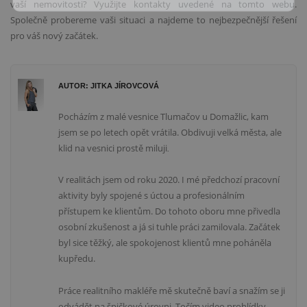
vaší nemovitosti? Využijte kontakty uvedené na tomto webu.
Společně probereme vaši situaci a najdeme to nejbezpečnější řešení
pro váš nový začátek.
AUTOR: JITKA JÍROVCOVÁ
Pocházím z malé vesnice Tlumačov u Domažlic, kam
jsem se po letech opět vrátila. Obdivuji velká města, ale
klid na vesnici prostě miluji
.
V realitách jsem od roku 2020. I mé předchozí pracovní
aktivity byly spojené s úctou a profesionálním
přístupem ke klientům. Do tohoto oboru mne přivedla
osobní zkušenost a já si tuhle práci zamilovala. Začátek
byl sice těžký, ale spokojenost klientů mne poháněla
kupředu.
Práce realitního makléře mě skutečně baví a snažím se ji
odvádět na špičkové úrovni. Točím video prohlídky,