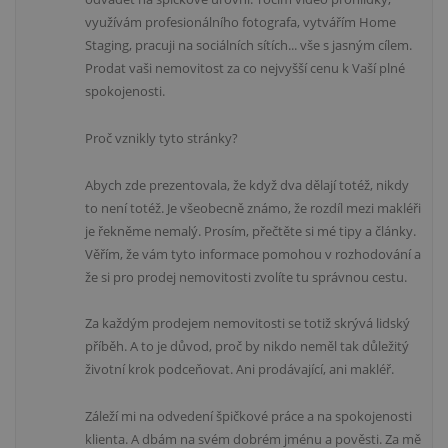
využívám profesionálního fotografa, vytvářím Home
Staging, pracuji na sociálních sítích... vše s jasným cílem.
Prodat vaši nemovitost za co nejvyšší cenu k Vaší plné
spokojenosti.
Proč vznikly tyto stránky?
Abych zde prezentovala, že když dva dělají totéž, nikdy
to není totéž. Je všeobecně známo, že rozdíl mezi makléři
je řekněme nemalý. Prosím, přečtěte si mé tipy a články.
Věřím, že vám tyto informace pomohou v rozhodování a
že si pro prodej nemovitosti zvolíte tu správnou cestu.
Za každým prodejem nemovitosti se totiž skrývá lidský
příběh. A to je důvod, proč by nikdo neměl tak důležitý
životní krok podceňovat. Ani prodávající, ani makléř.
Záleží mi na odvedení špičkové práce a na spokojenosti
klienta. A dbám na svém dobrém jménu a pověsti. Za mě