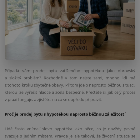
Připadá vám prodej bytu zatíženého hypotékou jako obrovský
a složitý problém? Rozhodně v tom nejste sami, mnoho lidí má
z tohoto kroku zbytečné obavy. Přitom jde o naprosto běžnou situaci,
kterou lze vyřešit hladce a zcela bezpečně. Přečtěte si, jak celý proces
v praxi funguje, a zjistěte, na co se dopředu připravit.
Proč je prodej bytu s hypotékou naprosto běžnou záležitostí
Lidé často vnímají slovo hypotéka jako něco, co je navždy pevně
svazuje s jedním místem. Pravda je ale taková, že životní situace se