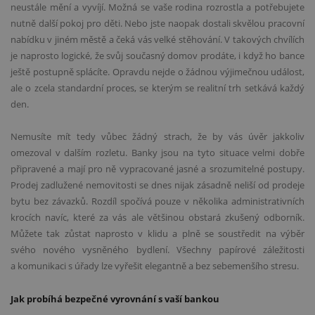
neustále mění a vyvíjí. Možná se vaše rodina rozrostla a potřebujete
nutně další pokoj pro děti. Nebo jste naopak dostali skvělou pracovní
nabídku v jiném městě a čeká vás velké stěhování. V takových chvílích
je naprosto logické, že svůj současný domov prodáte, i když ho bance
ještě postupně splácíte. Opravdu nejde o žádnou výjimečnou událost,
ale o zcela standardní proces, se kterým se realitní trh setkává každý
den.
Nemusíte mít tedy vůbec žádný strach, že by vás úvěr jakkoliv
omezoval v dalším rozletu. Banky jsou na tyto situace velmi dobře
připravené a mají pro ně vypracované jasné a srozumitelné postupy.
Prodej zadlužené nemovitosti se dnes nijak zásadně neliší od prodeje
bytu bez závazků. Rozdíl spočívá pouze v několika administrativních
krocích navíc, které za vás ale většinou obstará zkušený odborník.
Můžete tak zůstat naprosto v klidu a plně se soustředit na výběr
svého nového vysněného bydlení. Všechny papírové záležitosti
a komunikaci s úřady lze vyřešit elegantně a bez sebemenšího stresu.
Jak probíhá bezpečné vyrovnání s vaší bankou