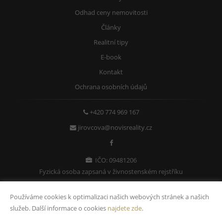
Odhad ceny nemovitosti
Články
Realitní tipy
E-book
Kontakt
Ochrana osobních údajů
+420 774 969 167
jirovcova@novisreality.cz
IČO: 09481206
Fyzická osoba zapsaná v živnostenském rejstříku
Používáme cookies k optimalizaci našich webových stránek a našich
služeb. Další informace o cookies
najdete zde
.