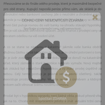
Přesouváme se do finále celého prodeje, které je maximálně bezpečné
pro obě strany. Kupující neposílá peníze přímo vám, ale skládá je do
advokátní nebo bankovní úschovy. Jde o neutrální a chráněné místo.
ODHAD CENY NEMOVITOSTI ZDARMA
Jakmile je na katastru zapsán nový majitel, peníze z úschovy se rozdělí.
První část putuje rovnou do vaší banky na úhradu stávající hypotéky.
Spočítejte si orientační cenu vaší nemovitosti.
Tím je váš závazek definitivně splacen. Zbylé finance z prodejní ceny se
obratem odešlou na váš osobní účet.
A co se stane se zástavou v katastru? Jakmile vaše banka obdrží
dlužnou částku, vydá takzvanou kvitanci. Je to úřední potvrzení o tom,
že je úvěr zcela vyrovnaný. Tento dokument se doručí na katastrální
úřad, který záznam o staré hypotéce natrvalo vymaže. Nový majitel
tak získává byt nezatížený hypotékou a vy máte prodej úspěšně za
sebou. Celý tento postup je právně velmi pevně ošetřený, takže
neexistuje prostor pro chyby. Můžete se tak s úsměvem a klidným
srdcem začít věnovat svému novému domovu.
Prodat byt s hypotékou opravdu není žádná věda, pokud přesně víte,
jak na to. Chcete mít stoprocentní jistotu a znát aktuální tržní cenu
Spočítat ZDARMA