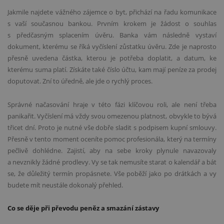
Jakmile najdete vážného zájemce o byt, přichází na řadu komunikace
s vaší současnou bankou. Prvním krokem je žádost o souhlas
s předčasným splacením úvěru. Banka vám následně vystaví
dokument, kterému se říká vyčíslení zůstatku úvěru. Zde je naprosto
přesně uvedena částka, kterou je potřeba doplatit, a datum, ke
kterému suma platí. Získáte také číslo účtu, kam mají peníze za prodej
doputovat. Zní to úředně, ale jde o rychlý proces.
Správné načasování hraje v této fázi klíčovou roli, ale není třeba
panikařit. Vyčíslení má vždy svou omezenou platnost, obvykle to bývá
třicet dní. Proto je nutné vše dobře sladit s podpisem kupní smlouvy.
Přesně v tento moment oceníte pomoc profesionála, který na termíny
pečlivě dohlédne. Zajistí, aby na sebe kroky plynule navazovaly
a nevznikly žádné prodlevy. Vy se tak nemusíte starat o kalendář a bát
se, že důležitý termín propásnete. Vše poběží jako po drátkách a vy
budete mít neustále dokonalý přehled.
Co se děje při převodu peněz a smazání zástavy