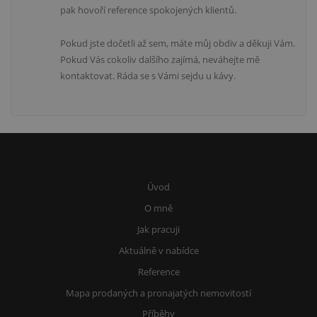
pak hovoří reference spokojených klientů.
Pokud jste dočetli až sem, máte můj obdiv a děkuji Vám.
Pokud Vás cokoliv dalšího zajímá, neváhejte mě
kontaktovat. Ráda se s Vámi sejdu u kávy.
Úvod
O mně
Jak pracuji
Aktuálně v nabídce
Reference
Mapa prodaných a pronajatých nemovitostí
Příběhy