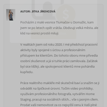
AUTOR: JITKA JÍROVCOVÁ
Pocházím z malé vesnice Tlumačov u Domažlic, kam
jsem se po letech opět vrátila. Obdivuji velká města, ale
klid na vesnici prostě miluji
.
Spočítat ZDARMA
V realitách jsem od roku 2020. I mé předchozí pracovní
aktivity byly spojené s úctou a profesionálním
přístupem ke klientům. Do tohoto oboru mne přivedla
osobní zkušenost a já si tuhle práci zamilovala. Začátek
byl sice těžký, ale spokojenost klientů mne poháněla
kupředu.
Práce realitního makléře mě skutečně baví a snažím se ji
odvádět na špičkové úrovni. Točím video prohlídky,
využívám profesionálního fotografa, vytvářím Home
Staging, pracuji na sociálních sítích... vše s jasným cílem.
Prodat vaši nemovitost za co nejvyšší cenu k Vaší plné