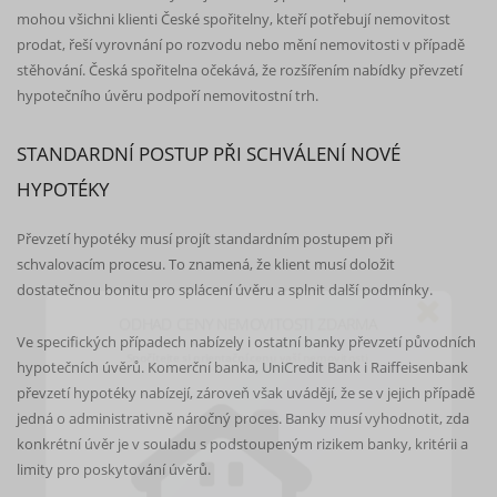
mohou všichni klienti České spořitelny, kteří potřebují nemovitost
prodat, řeší vyrovnání po rozvodu nebo mění nemovitosti v případě
stěhování. Česká spořitelna očekává, že rozšířením nabídky převzetí
hypotečního úvěru podpoří nemovitostní trh.
STANDARDNÍ POSTUP PŘI SCHVÁLENÍ NOVÉ
HYPOTÉKY
Převzetí hypotéky musí projít standardním postupem při
schvalovacím procesu. To znamená, že klient musí doložit
ODHAD CENY NEMOVITOSTI ZDARMA
dostatečnou bonitu pro splácení úvěru a splnit další podmínky.
Spočítejte si orientační cenu vaší nemovitosti.
Ve specifických případech nabízely i ostatní banky převzetí původních
hypotečních úvěrů. Komerční banka, UniCredit Bank i Raiffeisenbank
převzetí hypotéky nabízejí, zároveň však uvádějí, že se v jejich případě
jedná o administrativně náročný proces. Banky musí vyhodnotit, zda
konkrétní úvěr je v souladu s podstoupeným rizikem banky, kritérii a
limity pro poskytování úvěrů.