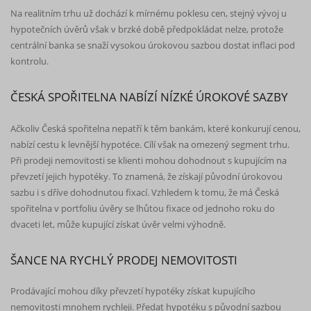
Na realitním trhu už dochází k mírnému poklesu cen, stejný vývoj u
hypotečních úvěrů však v brzké době předpokládat nelze, protože
centrální banka se snaží vysokou úrokovou sazbou dostat inflaci pod
kontrolu.
ČESKÁ SPOŘITELNA NABÍZÍ NÍZKÉ ÚROKOVÉ SAZBY
Ačkoliv Česká spořitelna nepatří k těm bankám, které konkurují cenou,
nabízí cestu k levnější hypotéce. Cílí však na omezený segment trhu.
Při prodeji nemovitosti se klienti mohou dohodnout s kupujícím na
převzetí jejich hypotéky. To znamená, že získají původní úrokovou
sazbu i s dříve dohodnutou fixací. Vzhledem k tomu, že má Česká
spořitelna v portfoliu úvěry se lhůtou fixace od jednoho roku do
dvaceti let, může kupující získat úvěr velmi výhodně.
ŠANCE NA RYCHLÝ PRODEJ NEMOVITOSTI
Prodávající mohou díky převzetí hypotéky získat kupujícího
nemovitosti mnohem rychleji. Předat hypotéku s původní sazbou