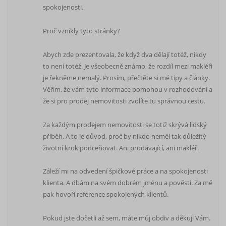
spokojenosti.
Proč vznikly tyto stránky?
Abych zde prezentovala, že když dva dělají totéž, nikdy
to není totéž. Je všeobecně známo, že rozdíl mezi makléři
je řekněme nemalý. Prosím, přečtěte si mé tipy a články.
Věřím, že vám tyto informace pomohou v rozhodování a
že si pro prodej nemovitosti zvolíte tu správnou cestu.
Za každým prodejem nemovitosti se totiž skrývá lidský
příběh. A to je důvod, proč by nikdo neměl tak důležitý
životní krok podceňovat. Ani prodávající, ani makléř.
Záleží mi na odvedení špičkové práce a na spokojenosti
klienta. A dbám na svém dobrém jménu a pověsti. Za mě
pak hovoří reference spokojených klientů.
Pokud jste dočetli až sem, máte můj obdiv a děkuji Vám.