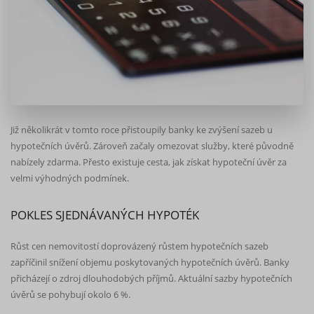
Již několikrát v tomto roce přistoupily banky ke zvýšení sazeb u
hypotečních úvěrů. Zároveň začaly omezovat služby, které původně
nabízely zdarma. Přesto existuje cesta, jak získat hypoteční úvěr za
velmi výhodných podmínek.
POKLES SJEDNÁVANÝCH HYPOTÉK
Růst cen nemovitostí doprovázený růstem hypotečních sazeb
zapříčinil snížení objemu poskytovaných hypotečních úvěrů. Banky
přicházejí o zdroj dlouhodobých příjmů. Aktuální sazby hypotečních
úvěrů se pohybují okolo 6 %.