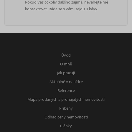
Pokud Vás cokoliv dalšího zajímá, neváhejte mě
kontaktovat. Ráda se s Vámi sejdu u kávy.
Úvod
O mně
Jak pracuji
Aktuálně v nabídce
Reference
Mapa prodaných a pronajatých nemovitostí
Příběhy
Odhad ceny nemovitosti
Články