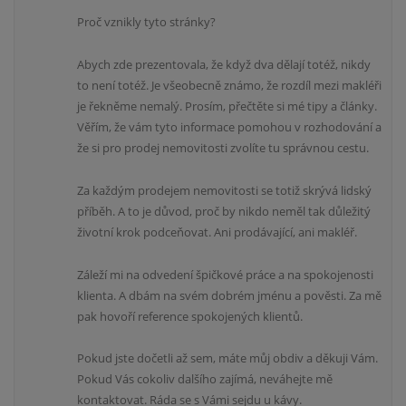
Proč vznikly tyto stránky?
Abych zde prezentovala, že když dva dělají totéž, nikdy
to není totéž. Je všeobecně známo, že rozdíl mezi makléři
je řekněme nemalý. Prosím, přečtěte si mé tipy a články.
Věřím, že vám tyto informace pomohou v rozhodování a
že si pro prodej nemovitosti zvolíte tu správnou cestu.
Za každým prodejem nemovitosti se totiž skrývá lidský
příběh. A to je důvod, proč by nikdo neměl tak důležitý
životní krok podceňovat. Ani prodávající, ani makléř.
Záleží mi na odvedení špičkové práce a na spokojenosti
klienta. A dbám na svém dobrém jménu a pověsti. Za mě
pak hovoří reference spokojených klientů.
Pokud jste dočetli až sem, máte můj obdiv a děkuji Vám.
Pokud Vás cokoliv dalšího zajímá, neváhejte mě
kontaktovat. Ráda se s Vámi sejdu u kávy.