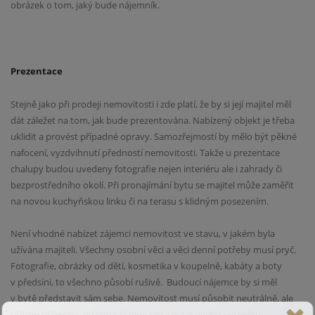
obrázek o tom, jaký bude nájemník.
Prezentace
Stejně jako při prodeji nemovitosti i zde platí, že by si její majitel měl
dát záležet na tom, jak bude prezentována. Nabízený objekt je třeba
uklidit a provést případné opravy. Samozřejmostí by mělo být pěkné
nafocení, vyzdvihnutí předností nemovitosti. Takže u prezentace
chalupy budou uvedeny fotografie nejen interiéru ale i zahrady či
bezprostředního okolí. Při pronajímání bytu se majitel může zaměřit
na novou kuchyňskou linku či na terasu s klidným posezením.
Není vhodné nabízet zájemci nemovitost ve stavu, v jakém byla
užívána majiteli. Všechny osobní věci a věci denní potřeby musí pryč.
Fotografie, obrázky od dětí, kosmetika v koupelně, kabáty a boty
v předsíni, to všechno působí rušivě.
Budoucí nájemce by si měl
v bytě představit sám sebe. Nemovitost musí působit neutrálně, ale
přitom příjemně. Internet je plný rad, jak takového výsledku