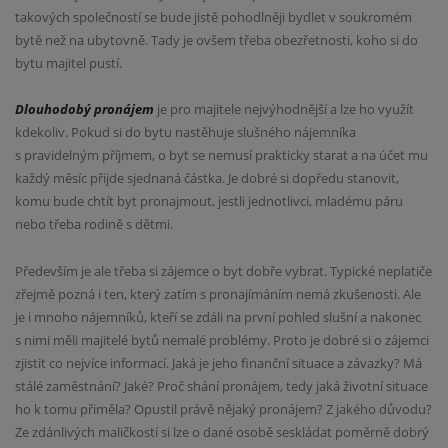
takových společností se bude jistě pohodlněji bydlet v soukromém
bytě než na ubytovně. Tady je ovšem třeba obezřetnosti, koho si do
bytu majitel pustí.
Dlouhodobý pronájem
je pro majitele nejvýhodnější a lze ho využít
kdekoliv. Pokud si do bytu nastěhuje slušného nájemníka
s pravidelným příjmem, o byt se nemusí prakticky starat a na účet mu
každý měsíc přijde sjednaná částka. Je dobré si dopředu stanovit,
komu bude chtít byt pronajmout, jestli jednotlivci, mladému páru
nebo třeba rodině s dětmi.
Především je ale třeba si zájemce o byt dobře vybrat. Typické neplatiče
zřejmě pozná i ten, který zatím s pronajímáním nemá zkušenosti. Ale
je i mnoho nájemníků, kteří se zdáli na první pohled slušní a nakonec
s nimi měli majitelé bytů nemalé problémy. Proto je dobré si o zájemci
zjistit co nejvíce informací. Jaká je jeho finanční situace a závazky? Má
stálé zaměstnání? Jaké? Proč shání pronájem, tedy jaká životní situace
ho k tomu přiměla? Opustil právě nějaký pronájem? Z jakého důvodu?
Ze zdánlivých maličkostí si lze o dané osobě seskládat poměrně dobrý