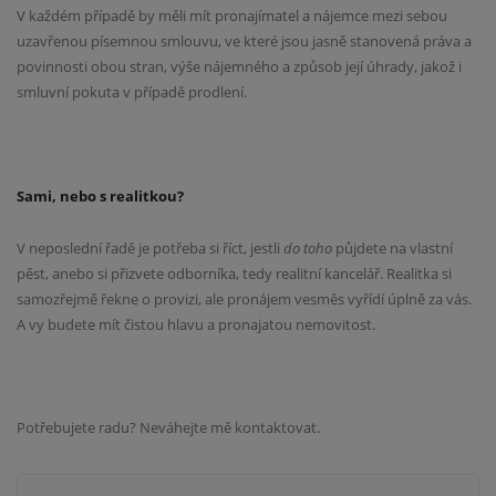
V každém případě by měli mít pronajímatel a nájemce mezi sebou
uzavřenou písemnou smlouvu, ve které jsou jasně stanovená práva a
povinnosti obou stran, výše nájemného a způsob její úhrady, jakož i
smluvní pokuta v případě prodlení.
Sami, nebo s realitkou?
V neposlední řadě je potřeba si říct, jestli
do toho
půjdete na vlastní
pěst, anebo si přizvete odborníka, tedy realitní kancelář. Realitka si
samozřejmě řekne o provizi, ale pronájem vesměs vyřídí úplně za vás.
A vy budete mít čistou hlavu a pronajatou nemovitost.
Potřebujete radu? Neváhejte mě kontaktovat.