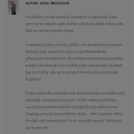
AUTOR: JITKA JÍROVCOVÁ
Pocházím z malé vesnice Tlumačov u Domažlic, kam
jsem se po letech opět vrátila. Obdivuji velká města, ale
klid na vesnici prostě miluji
.
V realitách jsem od roku 2020. I mé předchozí pracovní
aktivity byly spojené s úctou a profesionálním
přístupem ke klientům. Do tohoto oboru mne přivedla
osobní zkušenost a já si tuhle práci zamilovala. Začátek
byl sice těžký, ale spokojenost klientů mne poháněla
kupředu.
Práce realitního makléře mě skutečně baví a snažím se ji
odvádět na špičkové úrovni. Točím video prohlídky,
využívám profesionálního fotografa, vytvářím Home
Staging, pracuji na sociálních sítích... vše s jasným cílem.
Prodat vaši nemovitost za co nejvyšší cenu k Vaší plné
spokojenosti.