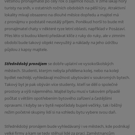
většinou pronajímatel po celý rok o zájemce nouzi. V zimě lákají hory
turisty na sníh, v ostatních ročních obdobích na pěší túry. Atraktivní
lokality mívají obsazeno na dlouhé měsíce dopředu a majitel má
z pronájmu v podstatě neustálý příjem. Poněkud horší to bude mít
pronajímatel chaty v některé ryze letní oblasti, například v Posázaví.
Přes léto si budou klienti předávat klíče z ruky do ruky, ale v zimním
období bude takový objekt nevyužitý a náklady na jeho údržbu
půjdou z kapsy majitele.
Střednědobý pronájem
se dobře uplatní ve vysokoškolských
městech. Studenti, kterým nebyla přidělena kolej, nebo na koleji
bydlet nechtějí, vyhledávají možnost ubytování v soukromých bytech.
Takový byt je pak obýván více studenty, kteří se dělí o společné
prostory a výši nájemného. Majitel bytu musí v takovém případě
počítat s větším opotřebením bytového zařízení a častějšími
opravami. I kdyby se v bytě nepořádaly bujaré večírky, tak i běžný
režim početné skupiny lidí si na vzhledu bytu vybere svou daň.
Střednědobý pronájem bude vyhledávaný i ve městech, kde podnikají
velké firmy a kam se tedy stěhují lidé za prací. Zaměstnancům