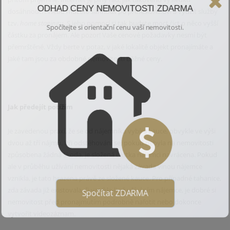
ODHAD CENY NEMOVITOSTI ZDARMA
dosáhnout. Anebo můžete sáhnout po profesionálovi a využít služby
tzv.
home stagingu
. S jeho pomocí si tak budete moct říct o něco vyšší
Spočítejte si orientační cenu vaší nemovitosti.
částku za pronájem. Ale pozor! Vaše cenové požadavky nesmí být
přemrštěné. Vždy berte v potaz, v jaké lokalitě objekt pronajímáte a
jaké tam jsou za obdobné nemovitosti běžné ceny.
Jak předejít potížím
Je zavedenou praxí, že se od nájemníka vybírá kauce, obvykle ve výši
dvou až tří nájmů. Při odstěhování se, pokud nebyla na nemovitosti
způsobena žádná škoda, je složená částka nájemci navrácena. Pokud
ale v průběhu užívání nemovitosti nějaká závada vinou nájemce
vznikla, je tato hrazena právě ze složené kauce. Pro případné tahanice,
zda závada již existovala, či vznikla-li až užíváním nájemce, je dobré si
Spočítat ZDARMA
nemovitost před pronajmutím podrobně nafotit nebo dokonce
vytvořit videozáznam.