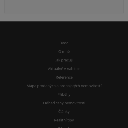
Úvod
O mně
Jak pracuji
Aktuálně v nabídce
Reference
Mapa prodaných a pronajatých nemovitostí
Příběhy
Odhad ceny nemovitosti
Články
Realitní tipy