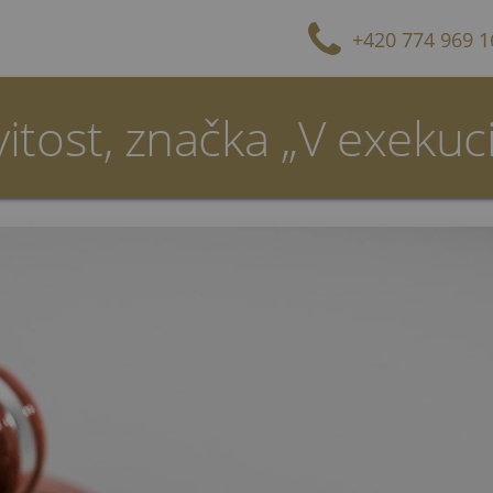
+420 774 969 1
ost, značka „V exekuci