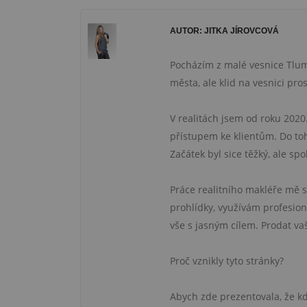
AUTOR: JITKA JÍROVCOVÁ
Pocházím z malé vesnice Tluma
města, ale klid na vesnici pros
V realitách jsem od roku 2020
přístupem ke klientům. Do toh
Začátek byl sice těžký, ale s
Práce realitního makléře mě s
prohlídky, využívám profesioná
vše s jasným cílem. Prodat va
Proč vznikly tyto stránky?
Abych zde prezentovala, že kdy