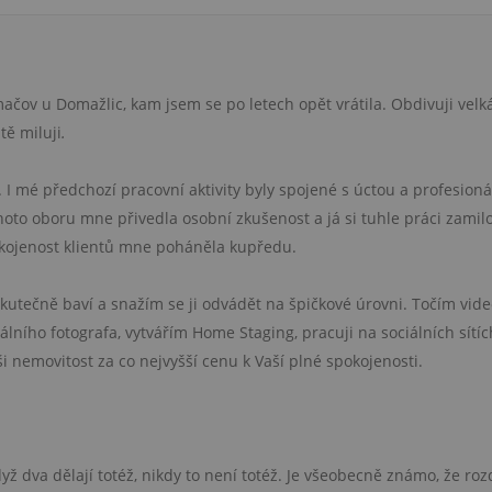
čov u Domažlic, kam jsem se po letech opět vrátila. Obdivuji velk
tě miluji
.
. I mé předchozí pracovní aktivity byly spojené s úctou a profesion
oto oboru mne přivedla osobní zkušenost a já si tuhle práci zamilo
pokojenost klientů mne poháněla kupředu.
kutečně baví a snažím se ji odvádět na špičkové úrovni. Točím vid
lního fotografa, vytvářím Home Staging, pracuji na sociálních sítích
ši nemovitost za co nejvyšší cenu k Vaší plné spokojenosti.
ž dva dělají totéž, nikdy to není totéž. Je všeobecně známo, že roz