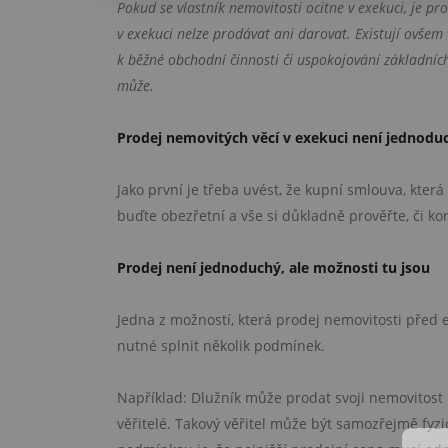
Pokud se vlastník nemovitosti ocitne v exekuci, je pr
v exekuci nelze prodávat ani darovat. Existují ovšem 
k běžné obchodní činnosti či uspokojování základních
může.
Prodej nemovitých věcí v exekuci není jednodu
Jako první je třeba uvést, že kupní smlouva, kte
buďte obezřetní a vše si důkladně prověřte, či k
Prodej není jednoduchý, ale možnosti tu jsou
Jedna z možností, která prodej nemovitosti před
nutné splnit několik podmínek.
Například: Dlužník může prodat svoji nemovitost
věřitelé. Takový věřitel může být samozřejmě fyzi