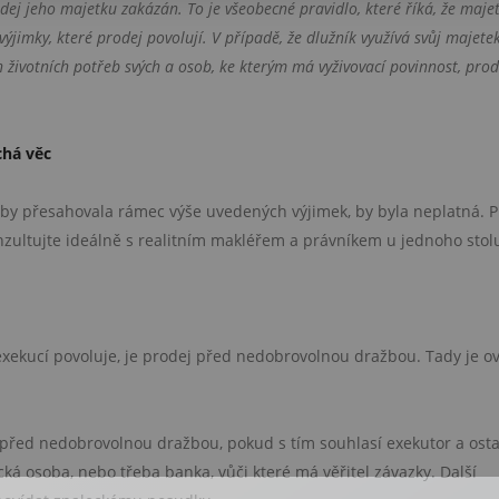
odej jeho majetku zakázán. To je všeobecné pravidlo, které říká, že maje
výjimky, které prodej povolují. V případě, že dlužník využívá svůj majete
 životních potřeb svých a osob, ke kterým má vyživovací povinnost, pro
chá věc
rá by přesahovala rámec výše uvedených výjimek, by byla neplatná. P
onzultujte ideálně s realitním makléřem a právníkem u jednoho stol
 exekucí povoluje, je prodej před nedobrovolnou dražbou. Tady je 
 před nedobrovolnou dražbou, pokud s tím souhlasí exekutor a osta
cká osoba, nebo třeba banka, vůči které má věřitel závazky. Další
ODHAD CENY NEMOVITOSTI ZDARMA