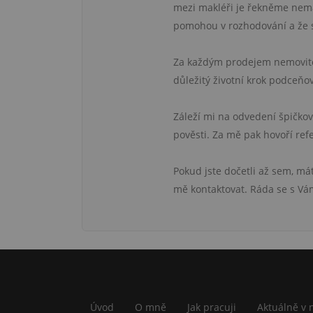
mezi makléři je řekněme nemal
pomohou v rozhodování a že si
Za každým prodejem nemovitost
důležitý životní krok podceňov
Záleží mi na odvedení špičko
pověsti. Za mě pak hovoří ref
Pokud jste dočetli až sem, má
mě kontaktovat. Ráda se s Vám
Úvod
O mně
Jak pracuji
Aktuálně v 