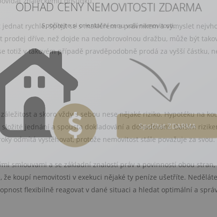
dpovídat znaleckému posudku.
Spočítejte si orientační cenu vaší nemovitosti.
t jednat rychle. Spojit se s makléřem a právníkem a vymyslet nejvh
vat prodej dříve, než dojde na nedobrovolnou dražbu, může být tako
se totiž v takovém případě pravděpodobně prodá za vyšší částku, n
 záležitost a skoro vždy s sebou nese nějaké riziko. Hypotéku na ko
 složité jednání a spousta dokladování a dohadování. Dalším rizike
Spočítat ZDARMA
é roky odmítá vystěhovat, protože nemovitost stále považuje za svou.
i smlouvami a se základní znalostí práv a povinností obou stran,
e, že koupí nemovitosti v exekuci nějaké ty peníze ušetříte. Neděláte
hopnost flexibilně reagovat v dané situaci a hledat optimální a sprá