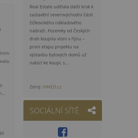
Real Estate udělala další krok k
zastavění severovýchodní části
žižkovského nákladového
á
nádraží. Pozemky od Českých
drah koupila vloni v říjnu –
první etapu projektu na
álním
výstavbu bytových domů už
vala.
nabízí ke koupi, s...
eo
Zdroj:
IHNED.cz
...
SOCIÁLNÍ SÍTĚ
díl