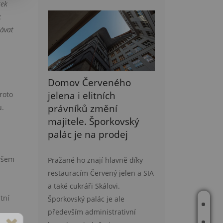
tek
k
dávat
Domov Červeného
jelena i elitních
roto
právníků změní
u.
majitele. Šporkovský
palác je na prodej
ovšem
Pražané ho znají hlavně díky
restauracím Červený jelen a SIA
a také cukráři Skálovi.
tní
Šporkovský palác je ale
ÚVOD
především administrativní
O MNĚ