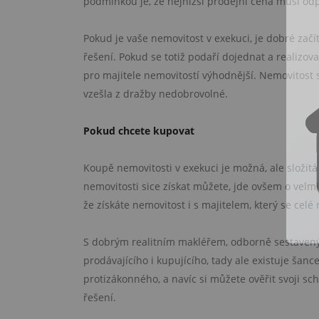
podmínkou je, že nejnižší prodejní cena musí o
Pokud je vaše nemovitost v exekuci, je dobré začí
řešení. Pokud se totiž podaří dojednat a realizo
pro majitele nemovitostí výhodnější. Nemovitost 
vzešla z dražby nedobrovolné.
Pokud chcete kupovat
Koupě nemovitosti v exekuci je možná, ale složitá
nemovitosti sice získat můžete, jde ovšem o velmi
že získáte nemovitost i s majitelem, který se cel
S dobrým realitním makléřem, odborně sestaveným
prodávajícího i kupujícího, tady ale existuje šanc
protizákonného, a navíc si můžete ověřit svoji sc
řešení.