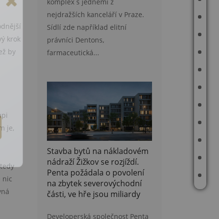
komplex s jedněmi z
nejdražších kanceláří v Praze.
JAK PRACUJI
odnější
Sídlí zde například elitní
AKTUÁLNĚ V NABÍDCE
vý krok
právníci Dentons,
ež by
farmaceutická...
REFERENCE
MAPA PRODANÝCH A PRONAJATÝCH NEMOVITOSTÍ
PŘÍBĚHY
ODHAD CENY NEMOVITOSTI
upi
ČLÁNKY
m je,
REALITNÍ TIPY
Stavba bytů na nákladovém
E-BOOK
nádraží Žižkov se rozjíždí.
 tedy
Penta požádala o povolení
KONTAKT
 nic
na zbytek severovýchodní
vná
části, ve hře jsou miliardy
Developerská společnost Penta