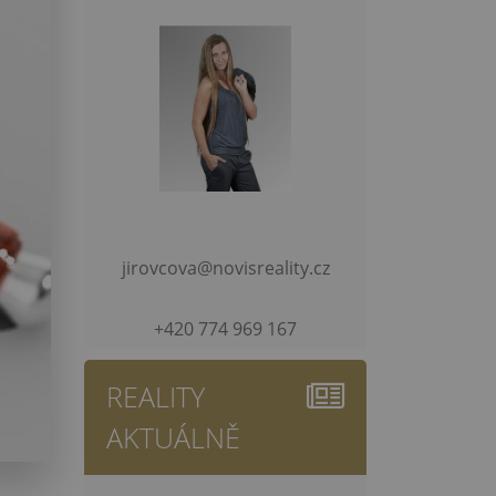
jirovcova@novisreality.cz
+420 774 969 167
REALITY
AKTUÁLNĚ