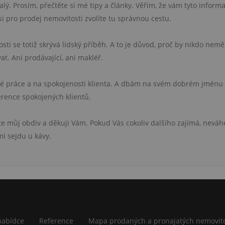
ý. Prosím, přečtěte si mé tipy a články. Věřím, že vám tyto inform
 pro prodej nemovitosti zvolíte tu správnou cestu.
i se totiž skrývá lidský příběh. A to je důvod, proč by nikdo nemě
at. Ani prodávající, ani makléř.
vé práce a na spokojenosti klienta. A dbám na svém dobrém jménu
erence spokojených klientů.
te můj obdiv a děkuji Vám. Pokud Vás cokoliv dalšího zajímá, neváh
i sejdu u kávy.
nabídce
Reference
Mapa prodaných a pronajatých nemovito