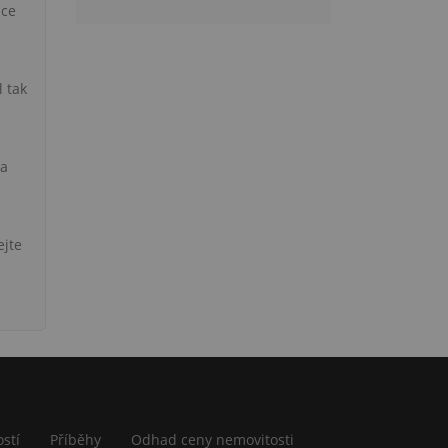
ace
l tak
 a
ejte
stí
Příběhy
Odhad ceny nemovitosti