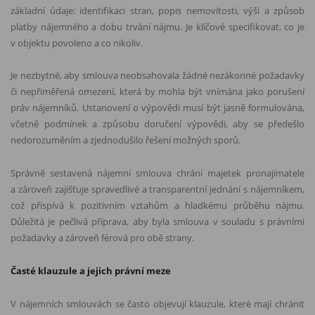
základní údaje: identifikaci stran, popis nemovitosti, výši a způsob
platby nájemného a dobu trvání nájmu. Je klíčové specifikovat, co je
v objektu povoleno a co nikoliv.
Je nezbytné, aby smlouva neobsahovala žádné nezákonné požadavky
či nepřiměřená omezení, která by mohla být vnímána jako porušení
práv nájemníků. Ustanovení o výpovědi musí být jasně formulována,
včetně podmínek a způsobu doručení výpovědi, aby se předešlo
nedorozuměním a zjednodušilo řešení možných sporů.
Správně sestavená nájemní smlouva chrání majetek pronajímatele
a zároveň zajišťuje spravedlivé a transparentní jednání s nájemníkem,
což přispívá k pozitivním vztahům a hladkému průběhu nájmu.
Důležitá je pečlivá příprava, aby byla smlouva v souladu s právními
požadavky a zároveň férová pro obě strany.
Časté klauzule a jejich právní meze
V nájemních smlouvách se často objevují klauzule, které mají chránit