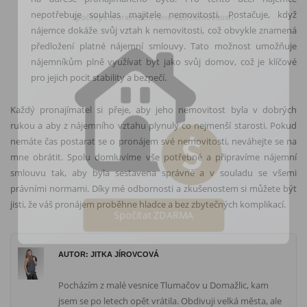
Spočítejte si orientační cenu vaší nemovitosti.
nepotřebuje souhlas majitele nemovitosti. Postačuje, když
nájemce dokáže svůj vztah k nemovitosti, což obvykle znamená
předložení platné nájemní smlouvy. Tato možnost umožňuje
nájemníkům plně využívat byt jako svůj domov, což je klíčové
pro jejich pocit stability a bezpečí.
Každý pronajímatel si přeje, aby jeho nemovitost byla v dobrých
rukou a aby z nájemního vztahu plynuly co nejmenší starosti. Pokud
nemáte čas postarat se o pronájem své nemovitosti, neváhejte se na
mne obrátit. Spolu domluvíme vše potřebné a připravíme nájemní
smlouvu tak, aby byla sestavena správně a v souladu se všemi
právními normami. Díky mé odbornosti a zkušenostem si můžete být
jisti, že váš pronájem proběhne hladce a bez zbytečných komplikací.
Spočítat ZDARMA
AUTOR: JITKA JÍROVCOVÁ
Pocházím z malé vesnice Tlumačov u Domažlic, kam
jsem se po letech opět vrátila. Obdivuji velká města, ale