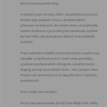
klid na vesnici prostě miluji
.
V realitách jsem od roku 2020. I mé předchozí pracovní
aktivity byly spojené s úctou a profesionálním
přístupem ke klientům. Do tohoto oboru mne přivedla
osobní zkušenost a já si tuhle práci zamilovala. Začátek
byl sice těžký, ale spokojenost klientů mne poháněla
kupředu.
Práce realitního makléře mě skutečně baví a snažím se ji
odvádět na špičkové úrovni. Točím video prohlídky,
využívám profesionálního fotografa, vytvářím Home
Staging, pracuji na sociálních sítích... vše s jasným cílem.
Prodat vaši nemovitost za co nejvyšší cenu k Vaší plné
spokojenosti.
Proč vznikly tyto stránky?
Abych zde prezentovala, že když dva dělají totéž, nikdy