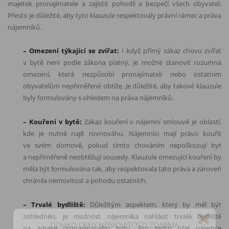
majetek pronajímatele a zajistit pohodlí a bezpečí všech obyvatel.
Přesto je důležité, aby tyto klauzule respektovaly právní rámec a práva
nájemníků.
– Omezení týkající se zvířat:
I když přímý zákaz chovu zvířat
v bytě není podle zákona platný, je možné stanovit rozumná
omezení, která nezpůsobí pronajímateli nebo ostatním
obyvatelům nepřiměřené obtíže. Je důležité, aby takové klauzule
byly formulovány s ohledem na práva nájemníků.
– Kouření v bytě:
Zákaz kouření v nájemní smlouvě je oblastí,
kde je nutné najít rovnováhu. Nájemníci mají právo kouřit
ve svém domově, pokud tímto chováním nepoškozují byt
a nepřiměřeně neobtěžují sousedy. Klauzule omezující kouření by
měla být formulována tak, aby respektovala tato práva a zároveň
chránila nemovitost a pohodu ostatních.
– Trvalé bydliště:
Důležitým aspektem, který by měl být
ODHAD CENY NEMOVITOSTI ZDARMA
zohledněn, je možnost nájemníka nahlásit trvalé bydliště
na adrese pronajímaného bytu. Pro tento účel nájemce