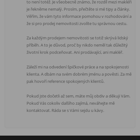
to není totéž. Je všeobecně známo, že rozdíl mezi makléři
je řekněme nemalý. Prosím, přečtěte si mé tipy a články.
Věřím, že vám tyto informace pomohou v rozhodování a
že si pro prodej nemovitosti zvolíte tu správnou cestu.
Za každým prodejem nemovitosti se totiž skrývá lidský
příběh. A to je důvod, proč by nikdo neměl tak důležitý
životní krok podceňovat. Ani prodávající, ani makléř.
Záleží mi na odvedení špičkové práce a na spokojenosti
klienta. A dbám na svém dobrém jménu a pověsti. Za mě
pak hovoří reference spokojených klientů.
Pokud jste dočetli až sem, máte můj obdiv a děkuji Vám.
Pokud Vás cokoliv dalšího zajímá, neváhejte mě
kontaktovat. Ráda se s Vámi sejdu u kávy.