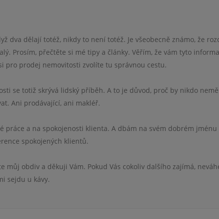
ž dva dělají totéž, nikdy to není totéž. Je všeobecně známo, že roz
ý. Prosím, přečtěte si mé tipy a články. Věřím, že vám tyto inform
 pro prodej nemovitosti zvolíte tu správnou cestu.
i se totiž skrývá lidský příběh. A to je důvod, proč by nikdo nemě
at. Ani prodávající, ani makléř.
vé práce a na spokojenosti klienta. A dbám na svém dobrém jménu
erence spokojených klientů.
te můj obdiv a děkuji Vám. Pokud Vás cokoliv dalšího zajímá, neváh
i sejdu u kávy.