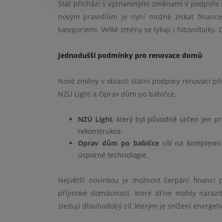
Stát přichází s významnými změnami v podpoře 
novým pravidlům je nyní možné získat finance
kategoriemi. Velké změny se týkají i fotovoltaiky
Jednodušší podmínky pro renovace domů
Nové změny v oblasti státní podpory renovací při
NZÚ Light a Oprav dům po babičce.
NZÚ Light
, který byl původně určen jen p
rekonstrukce.
Oprav dům po babičce
cílí na komplexní 
úsporné technologie.
Největší novinkou je možnost čerpání financí
příjmové domácnosti, které dříve mohly naraz
sledují dlouhodobý cíl, kterým je snížení energet