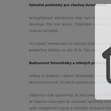
Výhodné podmínky pro všechny domácnosti
Nízkopříjmové domácnosti mají nyní možnost zí
dosahuje 250 tisíc korun. Důležitým prvkem j
realizaci projektů.
Pro ostatní domácnosti se nabízejí dotace na pok
podpořeny částkou ve výši 30 %. Tyto změny jsou 
Budoucnost fotovoltaiky a zelených projektů
Změny se dotknou i oblasti fotovoltaiky. Dotace 
Ministerstvo tvrdí, že menší systémy jsou dostate
Odborníci však upozorňují, že toto omezení může 
že hlavním nástrojem ke snižování spotřeby ener
vyšší energetické úspory a šetrnější přístup k živ