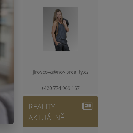
jirovcova@novisreality.cz
+420 774 969 167
REALITY
AKTUÁLNĚ