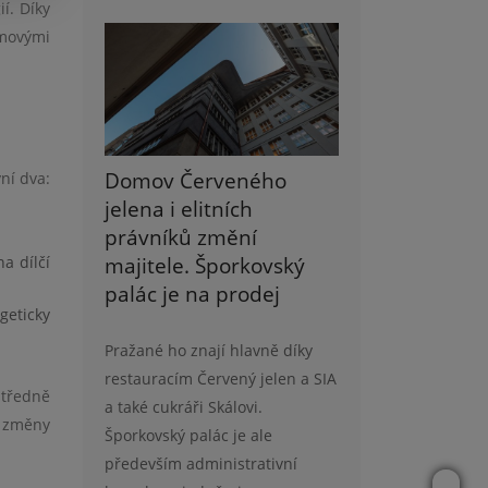
í. Díky
jmovými
Domov Červeného
ní dva:
jelena i elitních
právníků změní
majitele. Šporkovský
a dílčí
palác je na prodej
geticky
Pražané ho znají hlavně díky
restauracím Červený jelen a SIA
středně
a také cukráři Skálovi.
o změny
Šporkovský palác je ale
především administrativní