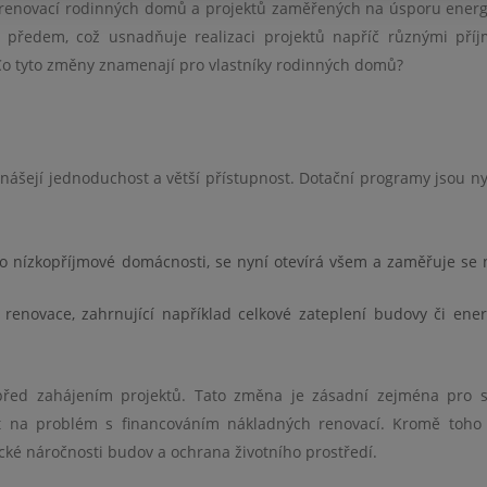
renovací rodinných domů a projektů zaměřených na úsporu energi
 předem, což usnadňuje realizaci projektů napříč různými pří
. Co tyto změny znamenají pro vlastníky rodinných domů?
nášejí jednoduchost a větší přístupnost. Dotační programy jsou ny
ro nízkopříjmové domácnosti, se nyní otevírá všem a zaměřuje se n
renovace, zahrnující například celkové zateplení budovy či ener
 před zahájením projektů. Tato změna je zásadní zejména pro 
it na problém s financováním nákladných renovací. Kromě toh
ické náročnosti budov a ochrana životního prostředí.