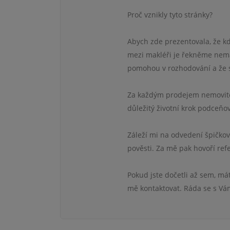
Proč vznikly tyto stránky?
Abych zde prezentovala, že kdy
mezi makléři je řekněme nemal
pomohou v rozhodování a že si
Za každým prodejem nemovitost
důležitý životní krok podceňov
Záleží mi na odvedení špičko
pověsti. Za mě pak hovoří ref
Pokud jste dočetli až sem, má
mě kontaktovat. Ráda se s Vám