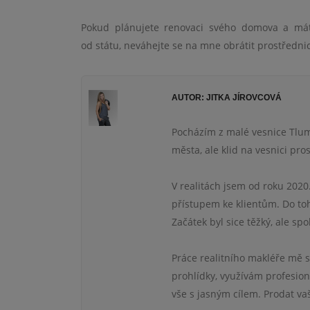
Pokud plánujete renovaci svého domova a mát
od státu, neváhejte se na mne obrátit prostředni
AUTOR: JITKA JÍROVCOVÁ
Pocházím z malé vesnice Tluma
města, ale klid na vesnici pros
V realitách jsem od roku 2020
přístupem ke klientům. Do toh
Začátek byl sice těžký, ale s
Práce realitního makléře mě s
prohlídky, využívám profesioná
vše s jasným cílem. Prodat va