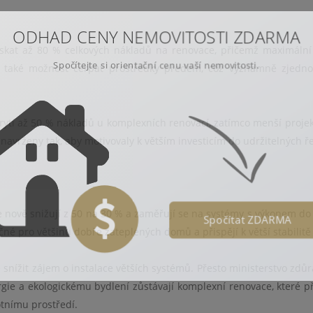
ODHAD CENY NEMOVITOSTI ZDARMA
skat až 80 % celkových nákladů na renovace, přičemž maximální
Spočítejte si orientační cenu vaší nemovitosti.
e také možnost čerpat prostředky předem, což významně zjedn
rytí až 50 % nákladů u komplexních renovací, zatímco menší projek
navrženy tak, aby motivovaly k větším investicím do udržitelných ř
se nově snižují z 50 na 30 % a zaměřují se na systémy s výkonem do
Spočítat ZDARMA
čné pro většinu dobře zateplených domů a přispějí k větší stabilitě 
snížit zájem o instalace větších systémů. Přesto ministerstvo zdůr
gie a ekologickému bydlení zůstávají komplexní renovace, které př
otnímu prostředí.