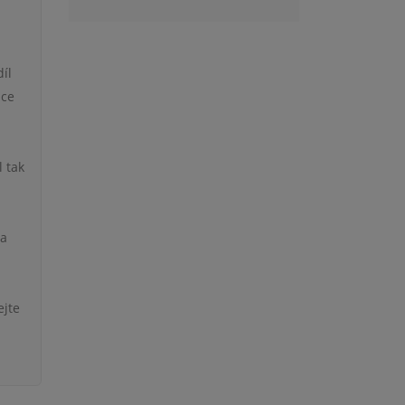
díl
ace
l tak
 a
ejte