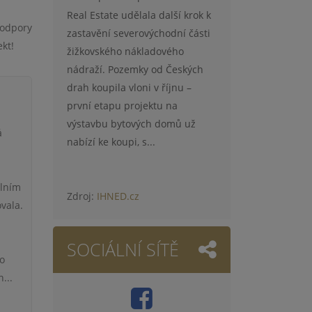
Real Estate udělala další krok k
podpory
zastavění severovýchodní části
kt!
žižkovského nákladového
nádraží. Pozemky od Českých
drah koupila vloni v říjnu –
první etapu projektu na
výstavbu bytových domů už
á
nabízí ke koupi, s...
álním
Zdroj:
IHNED.cz
vala.
SOCIÁLNÍ SÍTĚ
eo
...