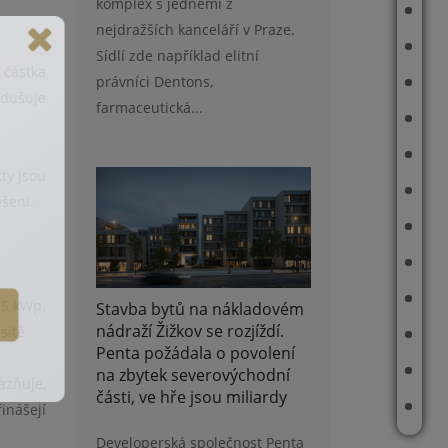
komplex s jedněmi z
ÚVOD
nejdražších kanceláří v Praze.
O MNĚ
Sídlí zde například elitní
 částka
právníci Dentons,
JAK PRACUJI
odušuje
farmaceutická...
AKTUÁLNĚ V NABÍDCE
REFERENCE
ty jsou
MAPA PRODANÝCH A PRONAJATÝCH NEMOVITOSTÍ
ešení.
PŘÍBĚHY
ODHAD CENY NEMOVITOSTI
ČLÁNKY
 5 kWp.
Stavba bytů na nákladovém
nádraží Žižkov se rozjíždí.
sítě.
REALITNÍ TIPY
Penta požádala o povolení
E-BOOK
na zbytek severovýchodní
azňuje,
části, ve hře jsou miliardy
KONTAKT
inášejí
Developerská společnost Penta