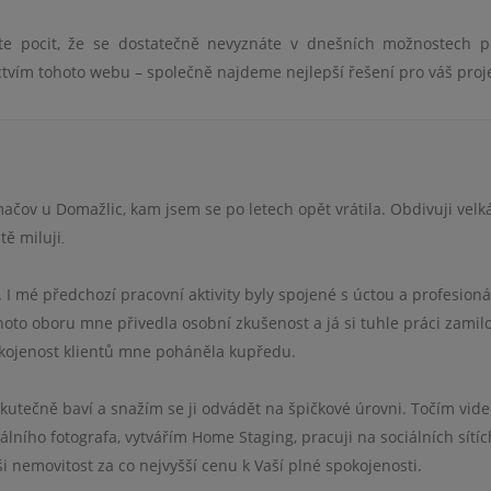
e pocit, že se dostatečně nevyznáte v dnešních možnostech 
ctvím tohoto webu – společně najdeme nejlepší řešení pro váš proje
čov u Domažlic, kam jsem se po letech opět vrátila. Obdivuji velk
tě miluji
.
. I mé předchozí pracovní aktivity byly spojené s úctou a profesion
oto oboru mne přivedla osobní zkušenost a já si tuhle práci zamilo
pokojenost klientů mne poháněla kupředu.
kutečně baví a snažím se ji odvádět na špičkové úrovni. Točím vid
lního fotografa, vytvářím Home Staging, pracuji na sociálních sítích
ši nemovitost za co nejvyšší cenu k Vaší plné spokojenosti.