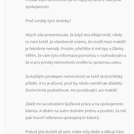
spokojenosti.
Proč vznikly tyto stránky?
Abych zde prezentovala, že když dva dělají totéž, nikdy
to není totéž. Je všeobecně známo, že rozdíl mezi makléři
je řekněme nemalý. Prosím, přečtěte si mé tipy a články.
Věřím, že vám tyto informace pomohou v rozhodování a
že si pro prodej nemovitosti zvolíte tu správnou cestu.
Za každým prodejem nemovitosti se totiž skrývá lidský
příběh. A to je důvod, proč by nikdo neměl tak důležitý
životní krok podceňovat. Ani prodávající, ani makléř.
Záleží mi na odvedení špičkové práce a na spokojenosti
klienta. A dbám na svém dobrém jménu a pověsti. Za mě
pak hovoří reference spokojených klientů.
Pokud jste dočetli až sem, máte můj obdiv a děkuji Vám.