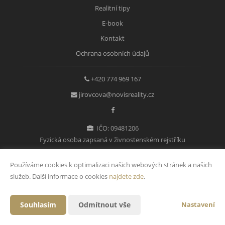
Realitní tipy
E-book
Kontakt
Ochrana osobních údajů
+420 774 969 167
jirovcova@novisreality.cz
IČO: 09481206
Fyzická osoba zapsaná v živnostenském rejstříku
Používáme cookies k optimalizaci našich webových stránek a našich
služeb. Další informace o cookies
najdete zde
.
Vytvořeno v systému
CHYTRÝ WEB MAKLÉŘE
Souhlasím
Odmítnout vše
Nastavení
2026 © Tomawell s.r.o.