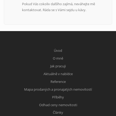
Pokud Vás cokoliv dalšího zajímá, neváhejte mě
kontaktovat. Ráda se s Vámi sejdu u kávy.
Úvod
O mně
Jak pracuji
Aktuálně v nabídce
Reference
Mapa prodaných a pronajatých nemovitostí
Příběhy
Odhad ceny nemovitosti
Články