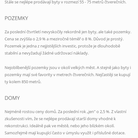
Stále se nejlépe prodávají byty v rozmezí 55 - 75 metrů čtverečních.
POZEMKY
Za poslední čtvrtletí nevyskočily rekordně jen byty, ale také pozemky.
Cena se zvýšila o 2,9 % a meziročně téměř o 8 %. Důvod je prostý.
Pozemek je jedna z nejjistějších investic, protože je dlouhodobě
stabilní a nevyžadují žádné udržovací náklady.
Nejoblíbenější pozemky jsou v okolí velkých měst. A stejně jako byty i
pozemky mají své favority v metrech čtverečních. Nejčastěji se kupují
ty kolem 850 metrů.
DOMY
Nejméně rostou ceny domů. Za poslední rok „jen" o 2,5 %. Z vlastní
zkušenosti vím, že se nejlépe prodávají starší domy vhodné k
rekonstrukci. Ideálně pak ve městě, nebo jeho blízkém okolí.
Samozřejmě mají kupující často v úmyslu využít i příslušné dotace.