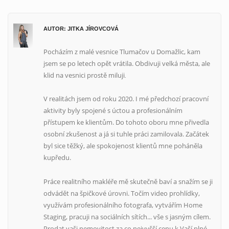
ODHAD CENY NEMOVITOSTI ZDARMA
AUTOR: JITKA JÍROVCOVÁ
Spočítejte si orientační cenu vaší nemovitosti.
Pocházím z malé vesnice Tlumačov u Domažlic, kam
jsem se po letech opět vrátila. Obdivuji velká města, ale
klid na vesnici prostě miluji
.
V realitách jsem od roku 2020. I mé předchozí pracovní
aktivity byly spojené s úctou a profesionálním
přístupem ke klientům. Do tohoto oboru mne přivedla
osobní zkušenost a já si tuhle práci zamilovala. Začátek
byl sice těžký, ale spokojenost klientů mne poháněla
kupředu.
Práce realitního makléře mě skutečně baví a snažím se ji
odvádět na špičkové úrovni. Točím video prohlídky,
Spočítat ZDARMA
využívám profesionálního fotografa, vytvářím Home
Staging, pracuji na sociálních sítích... vše s jasným cílem.
Prodat vaši nemovitost za co nejvyšší cenu k Vaší plné