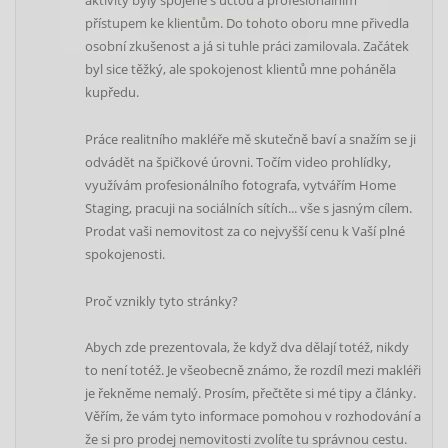
aktivity byly spojené s úctou a profesionálním
přístupem ke klientům. Do tohoto oboru mne přivedla
osobní zkušenost a já si tuhle práci zamilovala. Začátek
Spočítat ZDARMA
byl sice těžký, ale spokojenost klientů mne poháněla
kupředu.
Práce realitního makléře mě skutečně baví a snažím se ji
odvádět na špičkové úrovni. Točím video prohlídky,
využívám profesionálního fotografa, vytvářím Home
Staging, pracuji na sociálních sítích... vše s jasným cílem.
Prodat vaši nemovitost za co nejvyšší cenu k Vaší plné
spokojenosti.
Proč vznikly tyto stránky?
Abych zde prezentovala, že když dva dělají totéž, nikdy
to není totéž. Je všeobecně známo, že rozdíl mezi makléři
je řekněme nemalý. Prosím, přečtěte si mé tipy a články.
Věřím, že vám tyto informace pomohou v rozhodování a
že si pro prodej nemovitosti zvolíte tu správnou cestu.