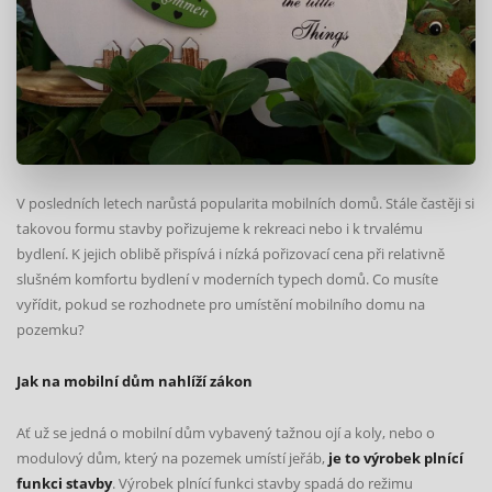
V posledních letech narůstá popularita mobilních domů. Stále častěji si
takovou formu stavby pořizujeme k rekreaci nebo i k trvalému
bydlení. K jejich oblibě přispívá i nízká pořizovací cena při relativně
slušném komfortu bydlení v moderních typech domů. Co musíte
vyřídit, pokud se rozhodnete pro umístění mobilního domu na
pozemku?
Jak na mobilní dům nahlíží zákon
Ať už se jedná o mobilní dům vybavený tažnou ojí a koly, nebo o
modulový dům, který na pozemek umístí jeřáb,
je to výrobek plnící
funkci stavby
. Výrobek plnící funkci stavby spadá do režimu