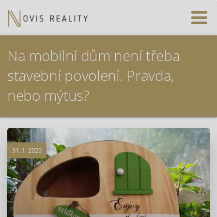
Na mobilní dům není třeba
stavební povolení. Pravda,
nebo mýtus?
31. 1. 2020