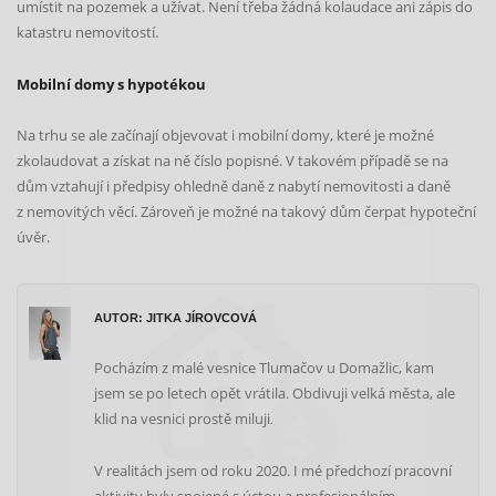
umístit na pozemek a užívat. Není třeba žádná kolaudace ani zápis do
katastru nemovitostí.
Mobilní domy s hypotékou
Na trhu se ale začínají objevovat i mobilní domy, které je možné
zkolaudovat a získat na ně číslo popisné. V takovém případě se na
ODHAD CENY NEMOVITOSTI ZDARMA
dům vztahují i předpisy ohledně daně z nabytí nemovitosti a daně
Spočítejte si orientační cenu vaší nemovitosti.
z nemovitých věcí. Zároveň je možné na takový dům čerpat hypoteční
úvěr.
AUTOR: JITKA JÍROVCOVÁ
Pocházím z malé vesnice Tlumačov u Domažlic, kam
jsem se po letech opět vrátila. Obdivuji velká města, ale
klid na vesnici prostě miluji
.
V realitách jsem od roku 2020. I mé předchozí pracovní