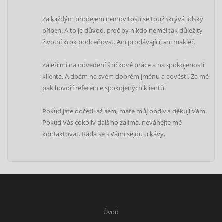
Za každým prodejem nemovitosti se totiž skrývá lidský
příběh. A to je důvod, proč by nikdo neměl tak důležitý
životní krok podceňovat. Ani prodávající, ani makléř.
Záleží mi na odvedení špičkové práce a na spokojenosti
klienta. A dbám na svém dobrém jménu a pověsti. Za mě
pak hovoří reference spokojených klientů.
Pokud jste dočetli až sem, máte můj obdiv a děkuji Vám.
Pokud Vás cokoliv dalšího zajímá, neváhejte mě
kontaktovat. Ráda se s Vámi sejdu u kávy.
Úvod