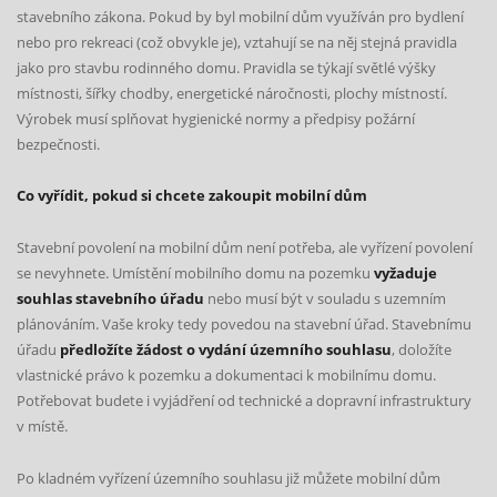
stavebního zákona. Pokud by byl mobilní dům využíván pro bydlení
nebo pro rekreaci (což obvykle je), vztahují se na něj stejná pravidla
jako pro stavbu rodinného domu. Pravidla se týkají světlé výšky
místnosti, šířky chodby, energetické náročnosti, plochy místností.
Výrobek musí splňovat hygienické normy a předpisy požární
bezpečnosti.
Co vyřídit, pokud si chcete zakoupit mobilní dům
Stavební povolení na mobilní dům není potřeba, ale vyřízení povolení
se nevyhnete. Umístění mobilního domu na pozemku
vyžaduje
souhlas stavebního úřadu
nebo musí být v souladu s uzemním
plánováním. Vaše kroky tedy povedou na stavební úřad. Stavebnímu
úřadu
předložíte žádost o vydání územního souhlasu
, doložíte
vlastnické právo k pozemku a dokumentaci k mobilnímu domu.
Potřebovat budete i vyjádření od technické a dopravní infrastruktury
v místě.
Po kladném vyřízení územního souhlasu již můžete mobilní dům