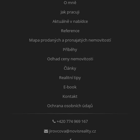
O mně
Jak pracuji
Aktuálně v nabídce
Reference
Mapa prodaných a pronajatých nemovitostí
Příběhy
Odhad ceny nemovitosti
Články
Realitní tipy
E-book
Kontakt
Ochrana osobních údajů
+420 774 969 167
jirovcova@novisreality.cz