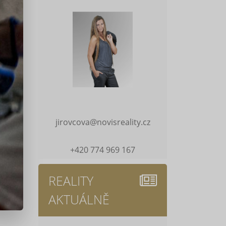
jirovcova@novisreality.cz
+420 774 969 167
REALITY
AKTUÁLNĚ