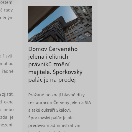
rostem.
é rady,
ysněným
Domov Červeného
jelena i elitních
jí svůj
právníků změní
y mohou
majitele. Šporkovský
i řádně
palác je na prodej
jistit,
Pražané ho znají hlavně díky
cí okna
restauracím Červený jelen a SIA
ka nebo
a také cukráři Skálovi.
 zda je
Šporkovský palác je ale
mezení.
především administrativní