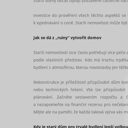
Starší domy občas bývají postavené částečně nač
Investice do prověření všech těchto aspektů s
k vyjednávání o ceně. Starší nemovitost může být 
Jak se dá z „ruiny” vytvořit domov
Starší nemovitosti sice často potřebují více péče 
podle vlastních představ. Kdo má trochu trpěli
bydlení s atmosférou, kterou novostavby jen těž
Rekonstrukce je příležitostí přizpůsobit dům ko
nebo technických řešení. Vše lze přizpůsobit
plánování. Začněte sestavením rozpočtu a 
a nezapomeňte na finanční rezervu pro nečekané 
Mějte ale na paměti, že každá taková výzva vás m
Kdy je starý dům pro trvalé bydlení lepší volb