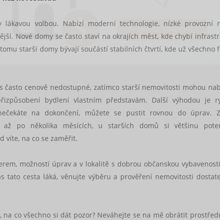
by lákavou volbou. Nabízí moderní technologie, nízké provozní 
tější. Nové domy se často staví na okrajích měst, kde chybí infrastr
Spočítat ZDARMA
tomu starší domy bývají součástí stabilních čtvrtí, kde už všechno 
nes často cenově nedostupné, zatímco starší nemovitosti mohou na
řizpůsobení bydlení vlastním představám. Další výhodou je ry
 nečekáte na dokončení, můžete se pustit rovnou do úprav. 
 až po několika měsících, u starších domů si většinu poten
 víte, na co se zaměřit.
erem, možností úprav a v lokalitě s dobrou občanskou vybaveností,
tato cesta láká, věnujte výběru a prověření nemovitosti dostat
stí, na co všechno si dát pozor? Neváhejte se na mě obrátit prostřed