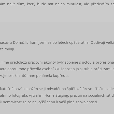
m najít dům, který bude mít nejen minulost, ale především s
čov u Domažlic, kam jsem se po letech opět vrátila. Obdivuji velk
tě miluji
.
. I mé předchozí pracovní aktivity byly spojené s úctou a profesion
oto oboru mne přivedla osobní zkušenost a já si tuhle práci zamilo
pokojenost klientů mne poháněla kupředu.
kutečně baví a snažím se ji odvádět na špičkové úrovni. Točím vid
lního fotografa, vytvářím Home Staging, pracuji na sociálních sítích
ši nemovitost za co nejvyšší cenu k Vaší plné spokojenosti.