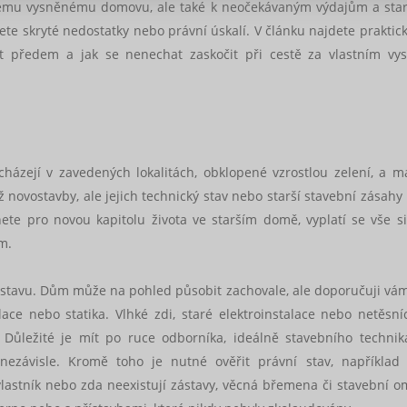
ašemu vysněnému domovu, ale také k neočekávaným výdajům a sta
te skryté nedostatky nebo právní úskalí. V článku najdete praktick
řit předem a jak se nenechat zaskočit při cestě za vlastním v
cházejí v zavedených lokalitách, obklopené vzrostlou zelení, a ma
 novostavby, ale jejich technický stav nebo starší stavební zásah
e pro novou kapitolu života ve starším domě, vyplatí se vše s
m.
stavu. Dům může na pohled působit zachovale, ale doporučuji vám z
lace nebo statika. Vlhké zdi, staré elektroinstalace nebo netěsní
 Důležité je mít po ruce odborníka, ideálně stavebního techni
 nezávisle. Kromě toho je nutné ověřit právní stav, například
vlastník nebo zda neexistují zástavy, věcná břemena či stavební o