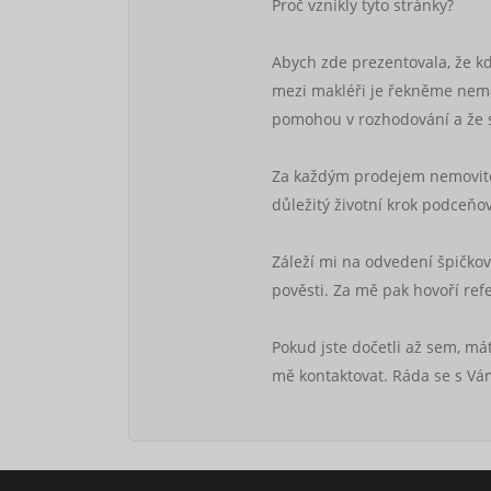
Proč vznikly tyto stránky?
Abych zde prezentovala, že kdy
mezi makléři je řekněme nemal
pomohou v rozhodování a že si
Za každým prodejem nemovitost
důležitý životní krok podceňov
Záleží mi na odvedení špičko
pověsti. Za mě pak hovoří ref
Pokud jste dočetli až sem, má
mě kontaktovat. Ráda se s Vám