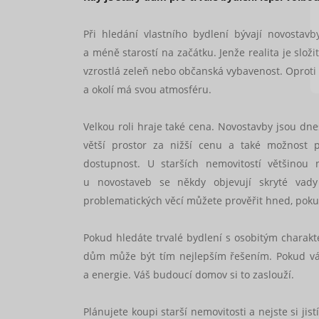
Při hledání vlastního bydlení bývají novostav
a méně starostí na začátku. Jenže realita je složi
vzrostlá zeleň nebo občanská vybavenost. Oproti 
a okolí má svou atmosféru.
Velkou roli hraje také cena. Novostavby jsou d
větší prostor za nižší cenu a také možnost p
dostupnost. U starších nemovitostí většinou
u novostaveb se někdy objevují skryté vady
problematických věcí můžete prověřit hned, pokud
Pokud hledáte trvalé bydlení s osobitým charakt
dům může být tím nejlepším řešením. Pokud vás 
a energie. Váš budoucí domov si to zaslouží.
Plánujete koupi starší nemovitosti a nejste si ji