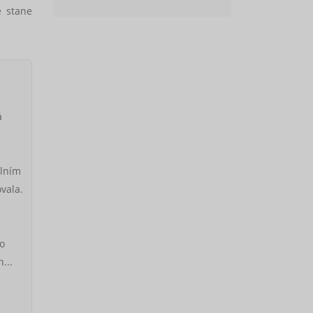
e stane
á
álním
vala.
eo
...