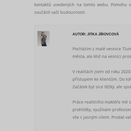
kontaktů uvedených na tomto webu. Pomohu vá
součástí vaší budoucnosti.
AUTOR: JITKA JÍROVCOVÁ
Pocházím z malé vesnice Tluma
města, ale klid na vesnici pros
V realitách jsem od roku 2020
přístupem ke klientům. Do toh
Začátek byl sice těžký, ale s
Práce realitního makléře mě s
prohlídky, využívám profesioná
vše s jasným cílem. Prodat va