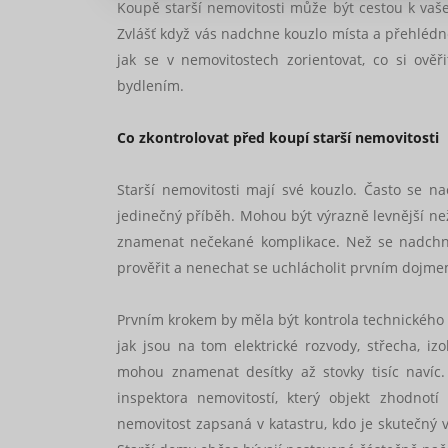
Koupě starší nemovitosti může být cestou k v
Zvlášť když vás nadchne kouzlo místa a přehlédne
jak se v nemovitostech zorientovat, co si ově
bydlením.
Co zkontrolovat před koupí starší nemovitosti
Starší nemovitosti mají své kouzlo. Často se na
jedinečný příběh. Mohou být výrazně levnější než
znamenat nečekané komplikace. Než se nadchnet
prověřit a nenechat se uchlácholit prvním dojme
Prvním krokem by měla být kontrola technického 
jak jsou na tom elektrické rozvody, střecha, izo
mohou znamenat desítky až stovky tisíc navíc.
inspektora nemovitostí, který objekt zhodnotí
nemovitost zapsaná v katastru, kdo je skutečný 