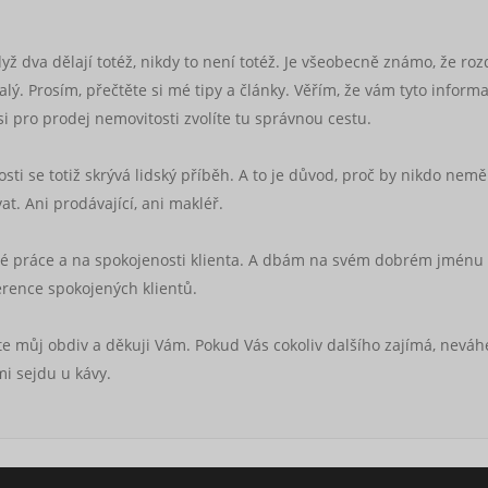
ž dva dělají totéž, nikdy to není totéž. Je všeobecně známo, že roz
ý. Prosím, přečtěte si mé tipy a články. Věřím, že vám tyto inform
 pro prodej nemovitosti zvolíte tu správnou cestu.
i se totiž skrývá lidský příběh. A to je důvod, proč by nikdo nemě
at. Ani prodávající, ani makléř.
vé práce a na spokojenosti klienta. A dbám na svém dobrém jménu
erence spokojených klientů.
te můj obdiv a děkuji Vám. Pokud Vás cokoliv dalšího zajímá, neváh
i sejdu u kávy.