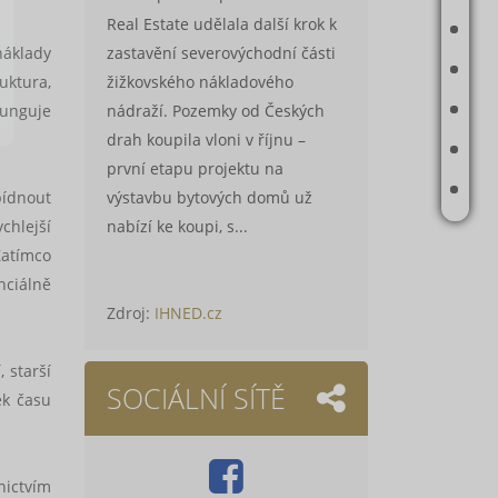
Real Estate udělala další krok k
ODHAD CENY NEMOVITOSTI
zastavění severovýchodní části
náklady
ČLÁNKY
žižkovského nákladového
uktura,
nádraží. Pozemky od Českých
REALITNÍ TIPY
funguje
drah koupila vloni v říjnu –
E-BOOK
první etapu projektu na
KONTAKT
výstavbu bytových domů už
bídnout
nabízí ke koupi, s...
chlejší
Zatímco
ciálně
Zdroj:
IHNED.cz
 starší
SOCIÁLNÍ SÍTĚ
ek času
nictvím