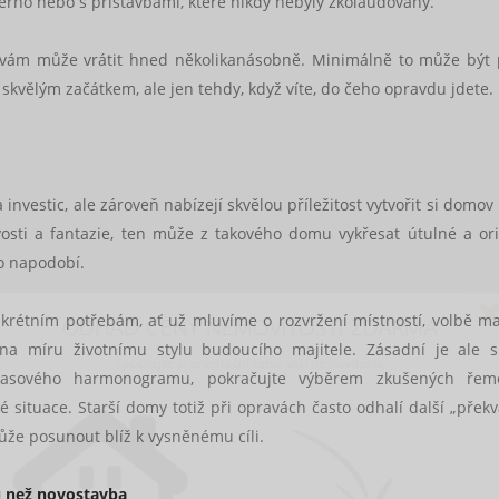
erno nebo s přístavbami, které nikdy nebyly zkolaudovány.
e vám může vrátit hned několikanásobně. Minimálně to může být
skvělým začátkem, ale jen tehdy, když víte, do čeho opravdu jdete.
a investic, ale zároveň nabízejí skvělou příležitost vytvořit si domo
vosti a fantazie, ten může z takového domu vykřesat útulné a ori
ko napodobí.
ODHAD CENY NEMOVITOSTI ZDARMA
nkrétním potřebám, ať už mluvíme o rozvržení místností, volbě ma
Spočítejte si orientační cenu vaší nemovitosti.
 na míru životnímu stylu budoucího majitele. Zásadní je ale 
časového harmonogramu, pokračujte výběrem zkušených řeme
situace. Starší domy totiž při opravách často odhalí další „překv
ůže posunout blíž k vysněnému cíli.
ou než novostavba