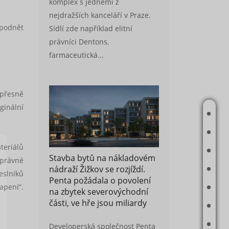
komplex s jedněmi z
nejdražších kanceláří v Praze.
 podnět
Sídlí zde například elitní
právníci Dentons,
farmaceutická...
v přesně
ginální
ÚVOD
O MNĚ
teriálů
JAK PRACUJI
Stavba bytů na nákladovém
správné
nádraží Žižkov se rozjíždí.
AKTUÁLNĚ V NABÍDCE
slníků
Penta požádala o povolení
apení“.
REFERENCE
na zbytek severovýchodní
části, ve hře jsou miliardy
MAPA PRODANÝCH A PRONAJATÝCH NEMOVITOSTÍ
PŘÍBĚHY
Developerská společnost Penta