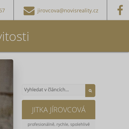
67
jirovcova@novisreality.cz
itosti
JITKA JÍROVCOVÁ
profesionálně, rychle, spolehlivě