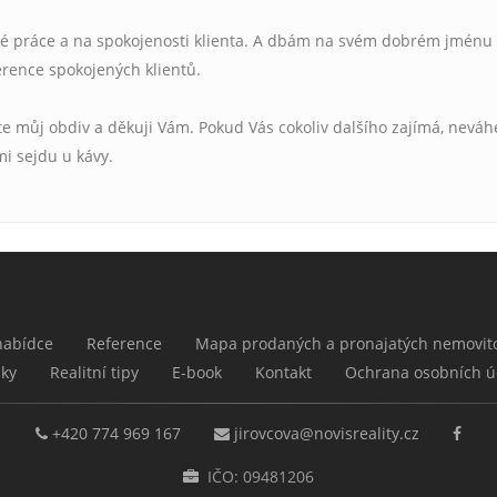
vé práce a na spokojenosti klienta. A dbám na svém dobrém jménu
erence spokojených klientů.
te můj obdiv a děkuji Vám. Pokud Vás cokoliv dalšího zajímá, neváh
i sejdu u kávy.
nabídce
Reference
Mapa prodaných a pronajatých nemovito
nky
Realitní tipy
E-book
Kontakt
Ochrana osobních ú
+420 774 969 167
jirovcova@novisreality.cz
IČO: 09481206