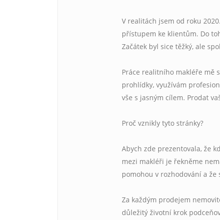
V realitách jsem od roku 2020
přístupem ke klientům. Do toh
Začátek byl sice těžký, ale s
Práce realitního makléře mě s
prohlídky, využívám profesioná
vše s jasným cílem. Prodat va
Proč vznikly tyto stránky?
Abych zde prezentovala, že kdy
mezi makléři je řekněme nemal
pomohou v rozhodování a že si
Za každým prodejem nemovitost
důležitý životní krok podceňov