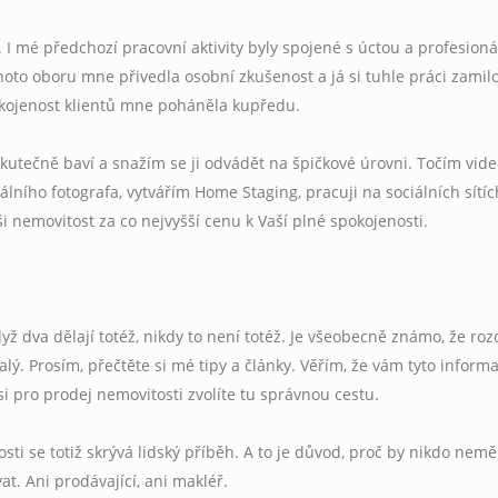
. I mé předchozí pracovní aktivity byly spojené s úctou a profesion
oto oboru mne přivedla osobní zkušenost a já si tuhle práci zamilo
pokojenost klientů mne poháněla kupředu.
kutečně baví a snažím se ji odvádět na špičkové úrovni. Točím vid
lního fotografa, vytvářím Home Staging, pracuji na sociálních sítích
ši nemovitost za co nejvyšší cenu k Vaší plné spokojenosti.
ž dva dělají totéž, nikdy to není totéž. Je všeobecně známo, že roz
ý. Prosím, přečtěte si mé tipy a články. Věřím, že vám tyto inform
 pro prodej nemovitosti zvolíte tu správnou cestu.
i se totiž skrývá lidský příběh. A to je důvod, proč by nikdo nemě
at. Ani prodávající, ani makléř.