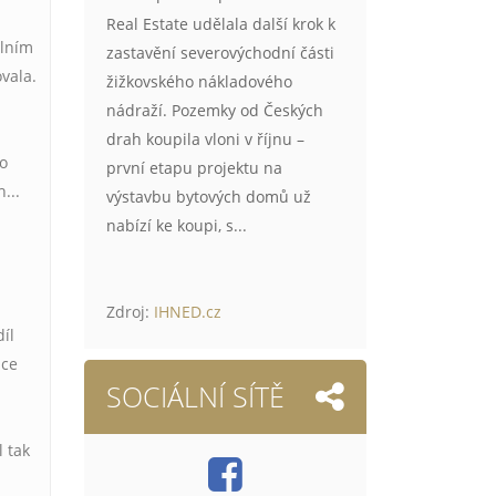
Real Estate udělala další krok k
álním
zastavění severovýchodní části
vala.
žižkovského nákladového
nádraží. Pozemky od Českých
drah koupila vloni v říjnu –
eo
první etapu projektu na
...
výstavbu bytových domů už
nabízí ke koupi, s...
Zdroj:
IHNED.cz
díl
ace
SOCIÁLNÍ SÍTĚ
l tak