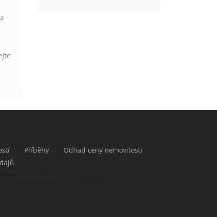
 a
ejte
stí
Příběhy
Odhad ceny nemovitosti
dajů