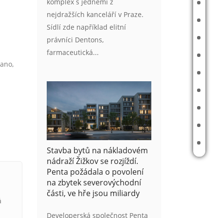
komplex s jedněmi z
AKTUÁLNĚ V NABÍDCE
nejdražších kanceláří v Praze.
REFERENCE
Sídlí zde například elitní
MAPA PRODANÝCH A PRONAJATÝCH NEMOVITOSTÍ
právníci Dentons,
farmaceutická...
PŘÍBĚHY
 ano,
ODHAD CENY NEMOVITOSTI
ČLÁNKY
REALITNÍ TIPY
E-BOOK
KONTAKT
Stavba bytů na nákladovém
nádraží Žižkov se rozjíždí.
Penta požádala o povolení
na zbytek severovýchodní
části, ve hře jsou miliardy
á
Developerská společnost Penta