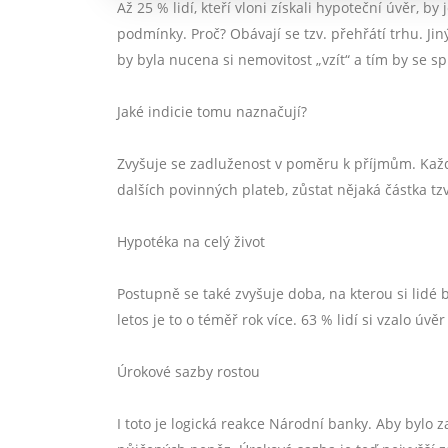
Až 25 % lidí, kteří vloni získali hypoteční úvěr, by
podmínky. Proč? Obávají se tzv. přehřátí trhu. Jin
by byla nucena si nemovitost „vzít“ a tím by se sp
Jaké indicie tomu naznačují?
Zvyšuje se zadluženost v poměru k příjmům. Každ
dalších povinných plateb, zůstat nějaká částka tzv. 
Hypotéka na celý život
Postupně se také zvyšuje doba, na kterou si lidé
letos je to o téměř rok více. 63 % lidí si vzalo úv
Úrokové sazby rostou
I toto je logická reakce Národní banky. Aby bylo 