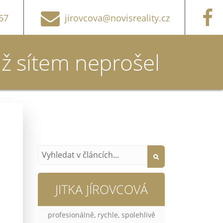
67
jirovcova@novisreality.cz
iž sítem neprošel
JITKA JÍROVCOVÁ
profesionálně, rychle, spolehlivě