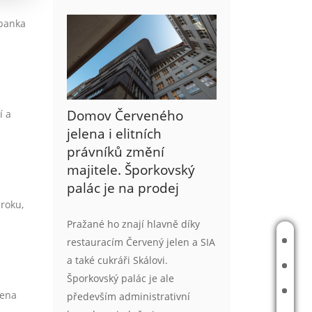
 banka
Domov Červeného
í a
jelena i elitních
právníků změní
majitele. Šporkovský
palác je na prodej
roku,
Pražané ho znají hlavně díky
ÚVOD
restauracím Červený jelen a SIA
a také cukráři Skálovi.
O MNĚ
Šporkovský palác je ale
JAK PRACUJI
cena
především administrativní