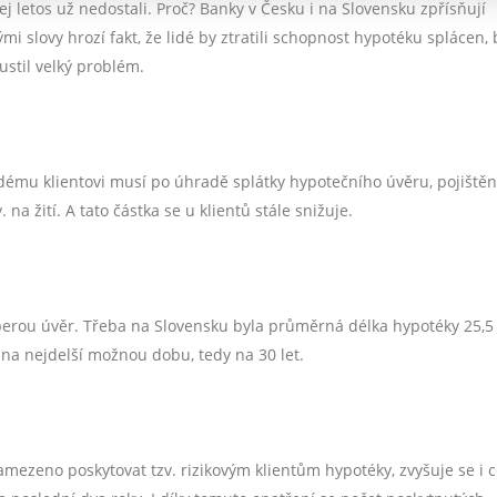
 jej letos už nedostali. Proč? Banky v Česku i na Slovensku zpřísňují
ými slovy hrozí fakt, že lidé by ztratili schopnost hypotéku splácen,
ustil velký problém.
ému klientovi musí po úhradě splátky hypotečního úvěru, pojištěn
na žití. A tato částka se u klientů stále snižuje.
 berou úvěr. Třeba na Slovensku byla průměrná délka hypotéky 25,5 
ěr na nejdelší možnou dobu, tedy na 30 let.
ODHAD CENY NEMOVITOSTI ZDARMA
Spočítejte si orientační cenu vaší nemovitosti.
zamezeno poskytovat tzv. rizikovým klientům hypotéky, zvyšuje se i 