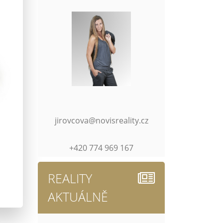
jirovcova@novisreality.cz
+420 774 969 167
REALITY
AKTUÁLNĚ