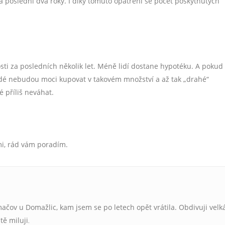
a poslední dva roky. I díky tomuto opatření se počet poskytnutých
ti za posledních několik let. Méně lidí dostane hypotéku. A pokud
lidé nebudou moci kupovat v takovém množství a až tak „drahé“
é příliš neváhat.
Spočítat ZDARMA
e mi, rád vám poradím.
čov u Domažlic, kam jsem se po letech opět vrátila. Obdivuji velk
tě miluji
.