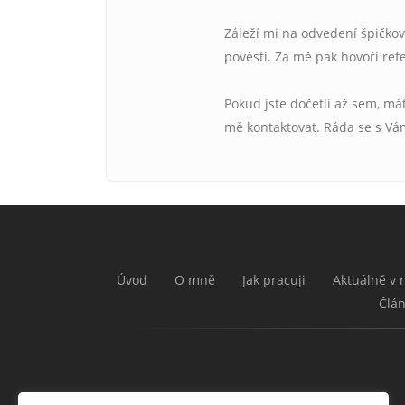
Záleží mi na odvedení špičko
pověsti. Za mě pak hovoří ref
Pokud jste dočetli až sem, má
mě kontaktovat. Ráda se s Vám
Úvod
O mně
Jak pracuji
Aktuálně v 
Člá