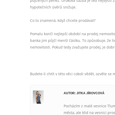
půjčených peněz. Úroková sazba je teď nejvyšší z
hypotečních úvěrů snižuje.
Co to znamená, když chcete prodávat?
Pomalu končí nejlepší období na prodej nemovitos
banka jim půjčí menší částku. To způsobuje, že 
nemovitosti. Pokud tedy zvažujete prodej, je dobr
Budete-li chtít v této věci cokoli vědět, ozvěte s
AUTOR: JITKA JÍROVCOVÁ
Pocházím z malé vesnice Tluma
města, ale klid na vesnici pros