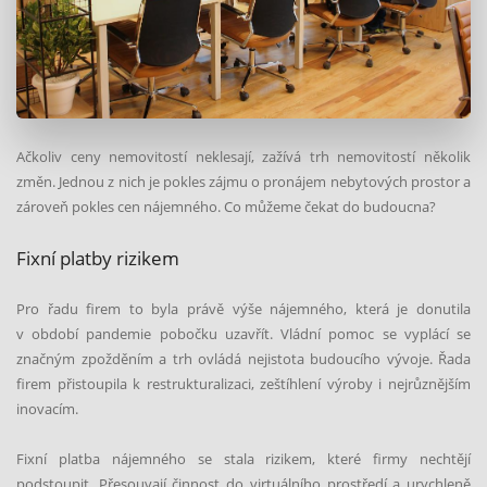
Ačkoliv ceny nemovitostí neklesají, zažívá trh nemovitostí několik
změn. Jednou z nich je pokles zájmu o pronájem nebytových prostor a
zároveň pokles cen nájemného. Co můžeme čekat do budoucna?
Fixní platby rizikem
Pro řadu firem to byla právě výše nájemného, která je donutila
v období pandemie pobočku uzavřít. Vládní pomoc se vyplácí se
značným zpožděním a trh ovládá nejistota budoucího vývoje. Řada
firem přistoupila k restrukturalizaci, zeštíhlení výroby i nejrůznějším
inovacím.
Fixní platba nájemného se stala rizikem, které firmy nechtějí
podstoupit. Přesouvají činnost do virtuálního prostředí a urychleně