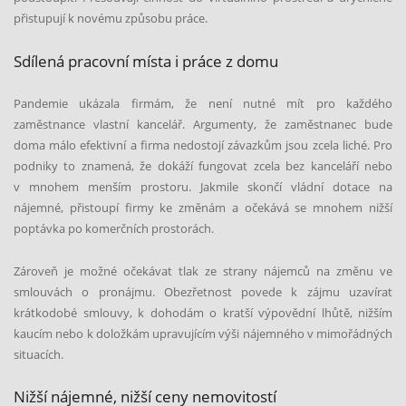
přistupují k novému způsobu práce.
Sdílená pracovní místa i práce z domu
Pandemie ukázala firmám, že není nutné mít pro každého
zaměstnance vlastní kancelář. Argumenty, že zaměstnanec bude
doma málo efektivní a firma nedostojí závazkům jsou zcela liché. Pro
podniky to znamená, že dokáží fungovat zcela bez kanceláří nebo
v mnohem menším prostoru. Jakmile skončí vládní dotace na
nájemné, přistoupí firmy ke změnám a očekává se mnohem nižší
poptávka po komerčních prostorách.
Zároveň je možné očekávat tlak ze strany nájemců na změnu ve
smlouvách o pronájmu. Obezřetnost povede k zájmu uzavírat
krátkodobé smlouvy, k dohodám o kratší výpovědní lhůtě, nižším
kaucím nebo k doložkám upravujícím výši nájemného v mimořádných
situacích.
Nižší nájemné, nižší ceny nemovitostí