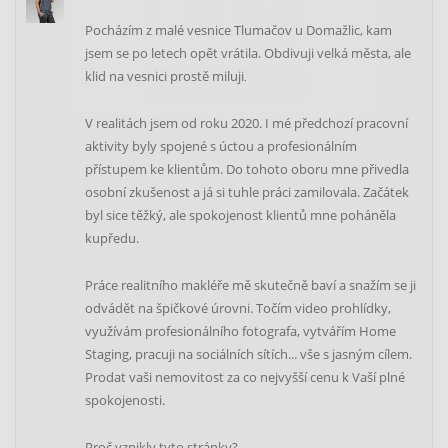
Pocházím z malé vesnice Tlumačov u Domažlic, kam
jsem se po letech opět vrátila. Obdivuji velká města, ale
klid na vesnici prostě miluji
.
V realitách jsem od roku 2020. I mé předchozí pracovní
Spočítat ZDARMA
aktivity byly spojené s úctou a profesionálním
přístupem ke klientům. Do tohoto oboru mne přivedla
osobní zkušenost a já si tuhle práci zamilovala. Začátek
byl sice těžký, ale spokojenost klientů mne poháněla
kupředu.
Práce realitního makléře mě skutečně baví a snažím se ji
odvádět na špičkové úrovni. Točím video prohlídky,
využívám profesionálního fotografa, vytvářím Home
Staging, pracuji na sociálních sítích... vše s jasným cílem.
Prodat vaši nemovitost za co nejvyšší cenu k Vaší plné
spokojenosti.
Proč vznikly tyto stránky?