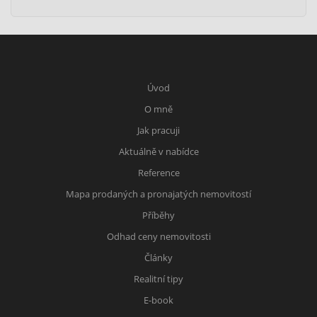
Úvod
O mně
Jak pracuji
Aktuálně v nabídce
Reference
Mapa prodaných a pronajatých nemovitostí
Příběhy
Odhad ceny nemovitosti
Články
Realitní tipy
E-book