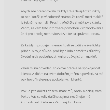
Abych zde prezentovala, že když dva dělají totéž, nikdy
to není totéž. Je všeobecně známo, že rozdíl mezi makléři
je řekněme nemalý. Prosím, přečtěte si mé tipy a články.
Věřím, že vám tyto informace pomohou v rozhodování a
že si pro prodej nemovitosti zvolíte tu správnou cestu.
Za každým prodejem nemovitosti se totiž skrývá lidský
příběh. A to je důvod, proč by nikdo neměl tak důležitý
životní krok podceňovat. Ani prodávající, ani makléř.
Záleží mi na odvedení špičkové práce a na spokojenosti
klienta. A dbám na svém dobrém jménu a pověsti. Za mě
pak hovoří reference spokojených klientů.
Pokud jste dočetli až sem, máte můj obdiv a děkuji Vám.
Pokud Vás cokoliv dalšího zajímá, neváhejte mě
kontaktovat. Ráda se s Vámi sejdu u kávy.