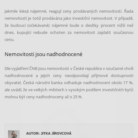
Jakmile klesá nájemné, reagují ceny prodávaných nemovitostí. Řada
nemovitostí je totiž prodávána jako investiční nemovitost. V případě,
že budoucí (očekávané) nájemné bude o desítky procent nižší než
dnes, kupující nebude ochoten za nemovitost zaplatit současnou
cenu.
Nemovitosti jsou nadhodnocené
Dle vyjádření ČNB jsou nemovitosti v České republice v současné chvíli
ODHAD CENY NEMOVITOSTI ZDARMA
nadhodnocené a jejich ceny neodpovídají příjmové dostupnosti
Spočítejte si orientační cenu vaší nemovitosti.
obyvatel. Česká národní banka odhaduje nadhodnocení okolo 17 %,
ale uvádí, že ve velkých městech s vysokým podílem investičních bytů
mohou být ceny nadhodnoceny až o 25 %.
AUTOR: JITKA JÍROVCOVÁ