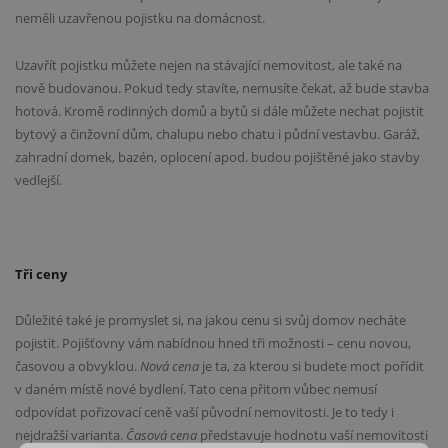
neměli uzavřenou pojistku na domácnost.
Uzavřít pojistku můžete nejen na stávající nemovitost, ale také na
nově budovanou. Pokud tedy stavíte, nemusíte čekat, až bude stavba
hotová. Kromě rodinných domů a bytů si dále můžete nechat pojistit
bytový a činžovní dům, chalupu nebo chatu i půdní vestavbu. Garáž,
zahradní domek, bazén, oplocení apod. budou pojištěné jako stavby
vedlejší.
Tři ceny
Důležité také je promyslet si, na jakou cenu si svůj domov necháte
pojistit. Pojišťovny vám nabídnou hned tři možnosti – cenu novou,
časovou a obvyklou.
Nová cena
je ta, za kterou si budete moct pořídit
v daném místě nové bydlení. Tato cena přitom vůbec nemusí
odpovídat pořizovací ceně vaší původní nemovitosti. Je to tedy i
nejdražší varianta.
Časová cena
představuje hodnotu vaší nemovitosti