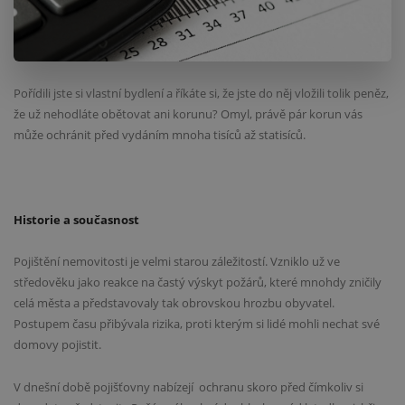
Pořídili jste si vlastní bydlení a říkáte si, že jste do něj vložili tolik peněz,
že už nehodláte obětovat ani korunu? Omyl, právě pár korun vás
může ochránit před vydáním mnoha tisíců až statisíců.
Historie a současnost
Pojištění nemovitosti je velmi starou záležitostí. Vzniklo už ve
středověku jako reakce na častý výskyt požárů, které mnohdy zničily
celá města a představovaly tak obrovskou hrozbu obyvatel.
Postupem času přibývala rizika, proti kterým si lidé mohli nechat své
domovy pojistit.
V dnešní době pojišťovny nabízejí
ochranu skoro před čímkoliv si