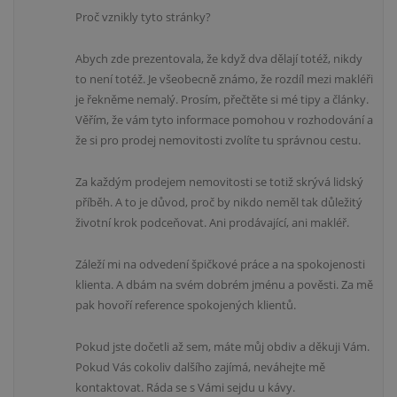
Proč vznikly tyto stránky?
Abych zde prezentovala, že když dva dělají totéž, nikdy
to není totéž. Je všeobecně známo, že rozdíl mezi makléři
je řekněme nemalý. Prosím, přečtěte si mé tipy a články.
Věřím, že vám tyto informace pomohou v rozhodování a
že si pro prodej nemovitosti zvolíte tu správnou cestu.
Za každým prodejem nemovitosti se totiž skrývá lidský
příběh. A to je důvod, proč by nikdo neměl tak důležitý
životní krok podceňovat. Ani prodávající, ani makléř.
Záleží mi na odvedení špičkové práce a na spokojenosti
klienta. A dbám na svém dobrém jménu a pověsti. Za mě
pak hovoří reference spokojených klientů.
Pokud jste dočetli až sem, máte můj obdiv a děkuji Vám.
Pokud Vás cokoliv dalšího zajímá, neváhejte mě
kontaktovat. Ráda se s Vámi sejdu u kávy.