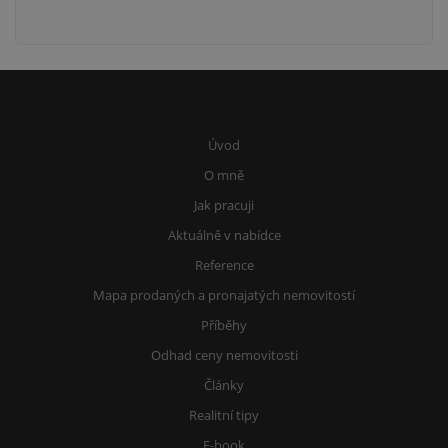
Úvod
O mně
Jak pracuji
Aktuálně v nabídce
Reference
Mapa prodaných a pronajatých nemovitostí
Příběhy
Odhad ceny nemovitosti
Články
Realitní tipy
E-book