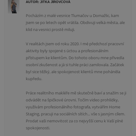
AUTOR: JITKA JÍROVCOVÁ
Pocházím z malé vesnice Tlumačov u Domažlic, kam
jsem se po letech opět vrátila. Obdivuji velká města, ale
klid na vesnici prostě miluji
.
V realitách jsem od roku 2020. I mé předchozí pracovní
aktivity byly spojené s úctou a profesionálním
přístupem ke klientům. Do tohoto oboru mne přivedla
osobní zkušenost a já si tuhle práci zamilovala. Začátek
byl sice těžký, ale spokojenost klientů mne poháněla
kupředu.
Práce realitního makléře mě skutečně baví a snažím se ji
odvádět na špičkové úrovni. Točím video prohlídky,
využívám profesionálního fotografa, vytvářím Home
Staging, pracuji na sociálních sítích... vše s jasným cílem.
Prodat vaši nemovitost za co nejvyšší cenu k Vaší plné
spokojenosti.