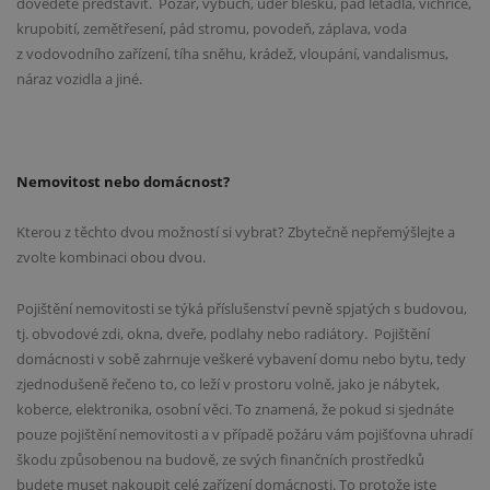
dovedete představit.
Požár, výbuch, úder blesku, pád letadla, vichřice,
krupobití, zemětřesení, pád stromu, povodeň, záplava, voda
z vodovodního zařízení, tíha sněhu, krádež, vloupání, vandalismus,
náraz vozidla a jiné.
Nemovitost nebo domácnost?
Kterou z těchto dvou možností si vybrat? Zbytečně nepřemýšlejte a
zvolte kombinaci obou dvou.
Pojištění nemovitosti se týká příslušenství pevně spjatých s budovou,
tj. obvodové zdi, okna, dveře, podlahy nebo radiátory.
Pojištění
domácnosti v sobě zahrnuje veškeré vybavení domu nebo bytu, tedy
zjednodušeně řečeno to, co leží v prostoru volně, jako je nábytek,
koberce, elektronika, osobní věci. To znamená, že pokud si sjednáte
pouze pojištění nemovitosti a v případě požáru vám pojišťovna uhradí
škodu způsobenou na budově, ze svých finančních prostředků
budete muset nakoupit celé zařízení domácnosti. To protože jste