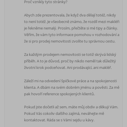
Proč vznikly tyto stránky?
Abych zde prezentovala, že když dva dělají totéž, nikdy
to není totéž. Je všeobecně známo, že rozdíl mezi makléři
je řekněme nemalý. Prosím, přečtěte si mé tipy a články.
Věřím, že vám tyto informace pomohou v rozhodování a
že si pro prodej nemovitosti zvolíte tu správnou cestu.
Za každým prodejem nemovitosti se totiž skrývá lidský
příběh. A to je důvod, proč by nikdo neměl tak důležitý
životní krok podceňovat. Ani prodávající, ani makléř.
Záleží mi na odvedení špičkové práce a na spokojenosti
klienta. A dbám na svém dobrém jménu a pověsti. Za mě
pak hovoří reference spokojených klientů.
Pokud jste dočetli až sem, máte můj obdiv a děkuji Vám.
Pokud Vás cokoliv dalšího zajímá, neváhejte mě
kontaktovat. Ráda se s Vámi sejdu u kávy.