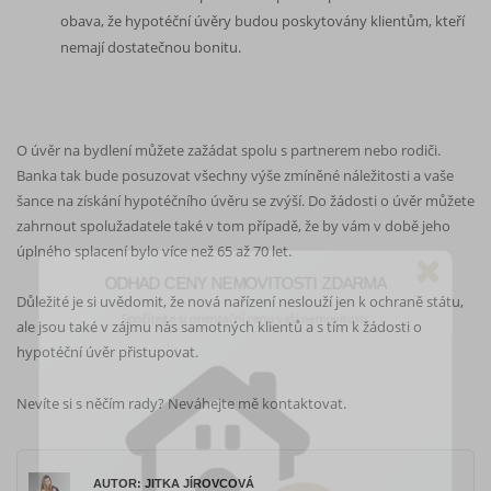
obava, že hypotéční úvěry budou poskytovány klientům, kteří
nemají dostatečnou bonitu.
O úvěr na bydlení můžete zažádat spolu s partnerem nebo rodiči.
Banka tak bude posuzovat všechny výše zmíněné náležitosti a vaše
šance na získání hypotéčního úvěru se zvýší. Do žádosti o úvěr můžete
zahrnout spolužadatele také v tom případě, že by vám v době jeho
ODHAD CENY NEMOVITOSTI ZDARMA
úplného splacení bylo více než 65 až 70 let.
Spočítejte si orientační cenu vaší nemovitosti.
Důležité je si uvědomit, že nová nařízení neslouží jen k ochraně státu,
ale jsou také v zájmu nás samotných klientů a s tím k žádosti o
hypotéční úvěr přistupovat.
Nevíte si s něčím rady? Neváhejte mě kontaktovat.
AUTOR: JITKA JÍROVCOVÁ