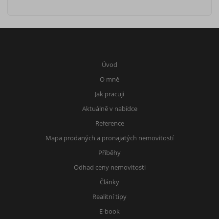
Úvod
O mně
Jak pracuji
Aktuálně v nabídce
Reference
Mapa prodaných a pronajatých nemovitostí
Příběhy
Odhad ceny nemovitosti
Články
Realitní tipy
E-book