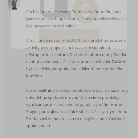
Pocházím z malé vesnice Tlumačov u Domažlic, kam
jsem se po letech opět vrátila. Obdivuji velká města, ale
klid na vesnici prostě miluji
.
V realitách jsem od roku 2020. I mé předchozí pracovní
Spočítat ZDARMA
aktivity byly spojené s úctou a profesionálním
přístupem ke klientům. Do tohoto oboru mne přivedla
osobní zkušenost a já si tuhle práci zamilovala. Začátek
byl sice těžký, ale spokojenost klientů mne poháněla
kupředu.
Práce realitního makléře mě skutečně baví a snažím se ji
odvádět na špičkové úrovni. Točím video prohlídky,
využívám profesionálního fotografa, vytvářím Home
Staging, pracuji na sociálních sítích... vše s jasným cílem.
Prodat vaši nemovitost za co nejvyšší cenu k Vaší plné
spokojenosti.