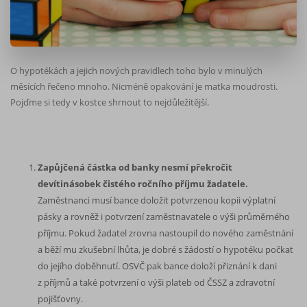
O hypotékách a jejich nových pravidlech toho bylo v minulých
měsících řečeno mnoho. Nicméně opakování je matka moudrosti.
Pojďme si tedy v kostce shrnout to nejdůležitější.
Zapůjčená částka od banky nesmí překročit
devítinásobek čistého ročního příjmu žadatele.
Zaměstnanci musí bance doložit potvrzenou kopii výplatní
pásky a rovněž i potvrzení zaměstnavatele o výši průměrného
příjmu. Pokud žadatel zrovna nastoupil do nového zaměstnání
a běží mu zkušební lhůta, je dobré s žádostí o hypotéku počkat
do jejího doběhnutí. OSVČ pak bance doloží přiznání k dani
z příjmů a také potvrzení o výši plateb od ČSSZ a zdravotní
pojišťovny.