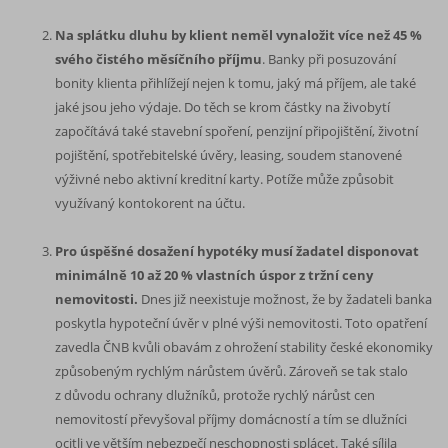
Na splátku dluhu by klient neměl vynaložit více než 45 %
svého čistého měsíčního příjmu
. Banky při posuzování
bonity klienta přihlížejí nejen k tomu, jaký má příjem, ale také
jaké jsou jeho výdaje. Do těch se krom částky na živobytí
započítává také stavební spoření, penzijní připojištění, životní
pojištění, spotřebitelské úvěry, leasing, soudem stanovené
výživné nebo aktivní kreditní karty. Potíže může způsobit
využívaný kontokorent na účtu.
Pro úspěšné dosažení hypotéky musí žadatel disponovat
minimálně 10 až 20 % vlastních úspor z tržní ceny
nemovitosti.
Dnes již neexistuje možnost, že by žadateli banka
poskytla hypoteční úvěr v plné výši nemovitosti. Toto opatření
zavedla ČNB kvůli obavám z ohrožení stability české ekonomiky
způsobeným rychlým nárůstem úvěrů. Zároveň se tak stalo
z důvodu ochrany dlužníků, protože rychlý nárůst cen
nemovitostí převyšoval příjmy domácností a tím se dlužníci
ocitli ve větším nebezpečí neschopnosti splácet. Také sílila