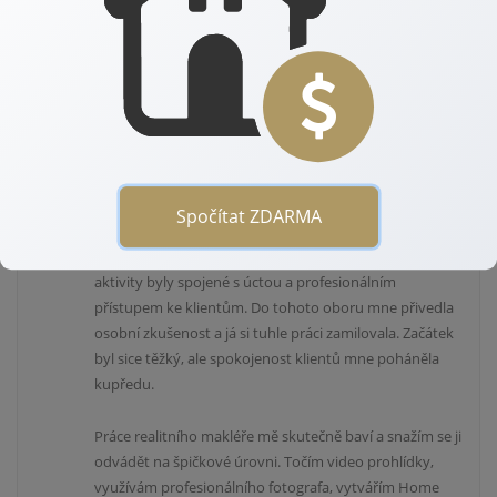
v klidných lokalitách, ale s dobrou dopravní obslužností.
AUTOR: JITKA JÍROVCOVÁ
Pocházím z malé vesnice Tlumačov u Domažlic, kam
jsem se po letech opět vrátila. Obdivuji velká města, ale
klid na vesnici prostě miluji
.
Spočítat ZDARMA
V realitách jsem od roku 2020. I mé předchozí pracovní
aktivity byly spojené s úctou a profesionálním
přístupem ke klientům. Do tohoto oboru mne přivedla
osobní zkušenost a já si tuhle práci zamilovala. Začátek
byl sice těžký, ale spokojenost klientů mne poháněla
kupředu.
Práce realitního makléře mě skutečně baví a snažím se ji
odvádět na špičkové úrovni. Točím video prohlídky,
využívám profesionálního fotografa, vytvářím Home