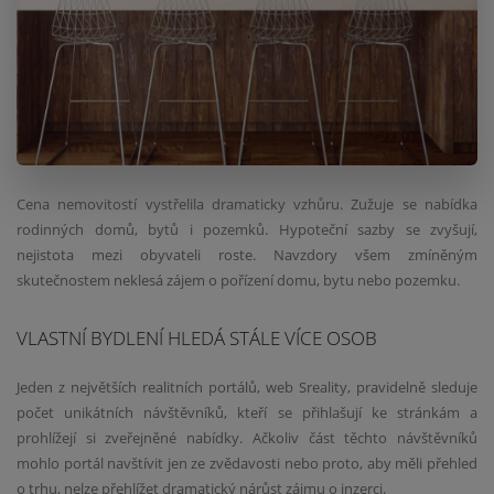
Cena nemovitostí vystřelila dramaticky vzhůru. Zužuje se nabídka
rodinných domů, bytů i pozemků. Hypoteční sazby se zvyšují,
nejistota mezi obyvateli roste. Navzdory všem zmíněným
skutečnostem neklesá zájem o pořízení domu, bytu nebo pozemku.
VLASTNÍ BYDLENÍ HLEDÁ STÁLE VÍCE OSOB
Jeden z největších realitních portálů, web Sreality, pravidelně sleduje
počet unikátních návštěvníků, kteří se přihlašují ke stránkám a
prohlížejí si zveřejněné nabídky. Ačkoliv část těchto návštěvníků
mohlo portál navštívit jen ze zvědavosti nebo proto, aby měli přehled
o trhu, nelze přehlížet dramatický nárůst zájmu o inzerci.