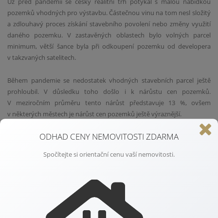
Už před pandemií se český realitní trh potýkal s malou nabídkou
pozemků vhodných pro výstavbu. Částečnou vinu na tom nesl složitý
a zdlouhavý proces získání stavebního povolení nebo změny využití
daného pozemku. V zastavěných oblastech bylo volných parcel
minimum, větší šance byla při odkoupení pozemku od developera
v takzvaných satelitech.
Během pandemie se nedostatek vhodných stavebních parcel ještě
prohloubil. V důsledku toho došlo i k nárůstu cen pozemků.
V meziročním průměru tento nárůst představuje 13 %, ovšem
v některých městech je nárůst cen pozemků ještě výraznější.
ODHAD CENY NEMOVITOSTI ZDARMA
REKREACE VE VLASTNÍM
Spočítejte si orientační cenu vaší nemovitosti.
České obyvatele pandemie posunula více do přírody. Častěji cestují
v tuzemsku a také vyhledávají ke koupi chaty a chalupy. Ke změně
preferencí dochází i při výběru rodinných domů. S rozšířením
možnosti práce z domu už kupující nemají strach zakoupit nemovitost
dále od města. Řada objektů, které byly původně určené k rekreaci, se
tak proměňuje na trvalé bydlení. Poptávka je po nemovitostech