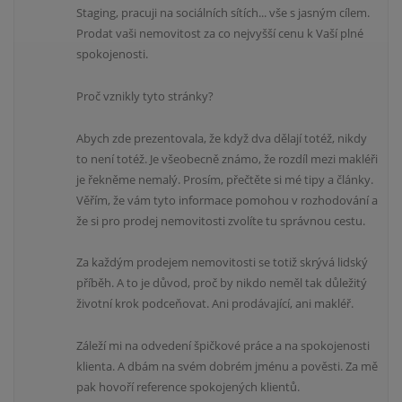
Staging, pracuji na sociálních sítích... vše s jasným cílem.
Prodat vaši nemovitost za co nejvyšší cenu k Vaší plné
spokojenosti.
Proč vznikly tyto stránky?
Abych zde prezentovala, že když dva dělají totéž, nikdy
to není totéž. Je všeobecně známo, že rozdíl mezi makléři
je řekněme nemalý. Prosím, přečtěte si mé tipy a články.
Věřím, že vám tyto informace pomohou v rozhodování a
že si pro prodej nemovitosti zvolíte tu správnou cestu.
Za každým prodejem nemovitosti se totiž skrývá lidský
příběh. A to je důvod, proč by nikdo neměl tak důležitý
životní krok podceňovat. Ani prodávající, ani makléř.
Záleží mi na odvedení špičkové práce a na spokojenosti
klienta. A dbám na svém dobrém jménu a pověsti. Za mě
pak hovoří reference spokojených klientů.