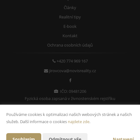
Články
Realitní tipy
E-book
Kontakt
Ochrana osobních údajů
+420 774 969 167
jirovcova@novisreality.cz
IČO: 09481206
Fyzická osoba zapsaná v živnostenském rejstříku
Používáme cookies k optimalizaci našich webových stránek a našich
služeb. Další informace o cookies
najdete zde
.
Vytvořeno v systému
CHYTRÝ WEB MAKLÉŘE
Souhlasím
Odmítnout vše
Nastavení