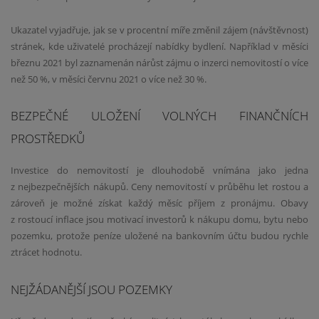
Ukazatel vyjadřuje, jak se v procentní míře změnil zájem (návštěvnost)
stránek, kde uživatelé procházejí nabídky bydlení. Například v měsíci
březnu 2021 byl zaznamenán nárůst zájmu o inzerci nemovitostí o více
než 50 %, v měsíci červnu 2021 o více než 30 %.
BEZPEČNÉ ULOŽENÍ VOLNÝCH FINANČNÍCH
PROSTŘEDKŮ
Investice do nemovitostí je dlouhodobě vnímána jako jedna
z nejbezpečnějších nákupů. Ceny nemovitostí v průběhu let rostou a
zároveň je možné získat každý měsíc příjem z pronájmu. Obavy
z rostoucí inflace jsou motivací investorů k nákupu domu, bytu nebo
pozemku, protože peníze uložené na bankovním účtu budou rychle
ztrácet hodnotu.
NEJŽÁDANĚJŠÍ JSOU POZEMKY