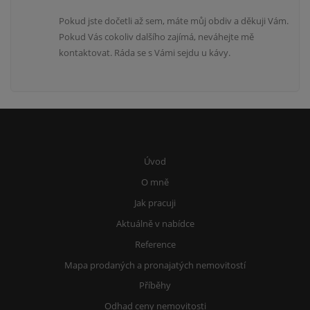
Pokud jste dočetli až sem, máte můj obdiv a děkuji Vám.
Pokud Vás cokoliv dalšího zajímá, neváhejte mě
kontaktovat. Ráda se s Vámi sejdu u kávy.
Úvod
O mně
Jak pracuji
Aktuálně v nabídce
Reference
Mapa prodaných a pronajatých nemovitostí
Příběhy
Odhad ceny nemovitosti