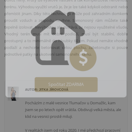
odvoz hlíny. Vruty lze výškově nastavit a tak kompenzovat nerovnost
ter
é
nu. Výhodou využití vrutů je, že je lze tak
é
kdykoli odstranit nebo
přemístit jinam. Díky t
é
to technologii může pod zahradním domkem
proudit vzduch a zespodu nevlhne. Samonosný rám můžete tak
é
tepelně izolovat. Nevýhodou ale zůstává, že nejsou využiteln
é
všude.
Vhodný ter
é
n musí mít dobr
é
podloží, musí být stabilní, dobře
prostupný
a to minim
álně do hloubky 60 cm. Pokud nemáte vhodn
é
podlaží a nechcete betonovat celou plochu, zabetonujte si pouze
jednotliv
é
patky na ukotvení samonosn
é
ho rámu.
Spočítat ZDARMA
AUTOR: JITKA JÍROVCOVÁ
Pocházím z malé vesnice Tlumačov u Domažlic, kam
jsem se po letech opět vrátila. Obdivuji velká města, ale
klid na vesnici prostě miluji
.
V realitách jsem od roku 2020. I mé předchozí pracovní