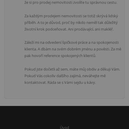
že si pro prodej nemovitosti zvolíte tu správnou cestu.
Za každým prodejem nemovitosti se totiž skrývá lidský
příběh. A to je důvod, proč by nikdo neměl tak důležitý
životní krok podceňovat. Ani prodávající, ani makléř.
Záleží mi na odvedení špičkové práce a na spokojenosti
klienta. A dbám na svém dobrém jménu a pověsti. Za mě
pak hovoří reference spokojených klientů.
Pokud jste dočetli až sem, máte můj obdiv a děkuji Vám.
Pokud Vás cokoliv dalšího zajímá, neváhejte mě
kontaktovat. Ráda se s Vámi sejdu u kávy.
Úvod