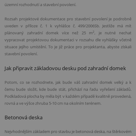
územní rozhodnutí a stavební povolení.
Rozsah projektov
é
dokumentace pro stavební povolení je podrobně
uveden v pří
loze
č. 1 k vyhlášce č. 499/2006Sb. Jestliže má mí
t
2
pl
ánovaný zahradní domek více než 25 m
, je nutn
é
nechat
vypracovat projektovou dokumentaci v rozsahu dle vyhlášky včetně
situace její
ho um
ístění. To je již práce pro projektanta, abyste získali
stavební povolení.
Jak připravit základovou desku pod zahradní
domek
Potom, co se rozhodnete, jak bude váš zahradní domek velký a k
čemu bude složit, kde bude stát, př
ich
ází na řadu vyřešení základů.
Podkladová plocha by měla být v každ
é
m případě kvalitně provedená,
rovná a ve výšce zhruba 5-10 cm na okolní
m ter
é
nem.
Betonová
deska
Nejvhodnějším základem pro stavbu je betonová deska, na štěrkov
é
m