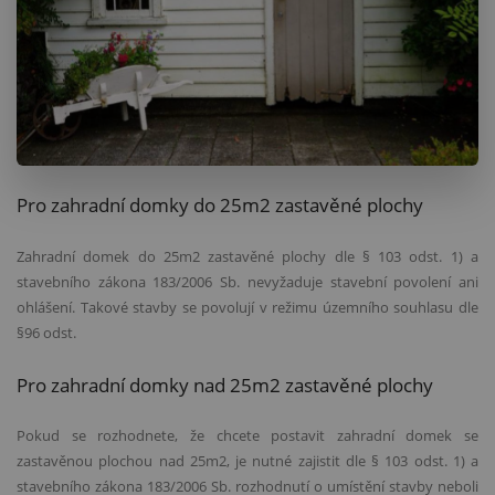
Pro zahradní domky do 25m2 zastavěn
é
plochy
Zahradní domek do 25m2 zastavěn
é
plochy dle § 103 odst. 1) a
stavebního zákona 183/2006 Sb. nevyžaduje stavební povolení ani
ohlášení. Takov
é
stavby se povolují v režimu územního souhlasu dle
§96 odst.
Pro zahradní domky nad 25m2 zastavěn
é
plochy
Pokud se rozhodnete, že chcete postavit zahradní domek se
zastavěnou plochou nad 25m2, je nutn
é
zajistit dle § 103 odst. 1) a
stavebního zákona 183/2006 Sb. rozhodnutí
o um
ístění stavby neboli