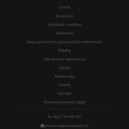
O mně
Jak pracuji
Aktuálně v nabídce
Reference
Mapa prodaných a pronajatých nemovitostí
Příběhy
Odhad ceny nemovitosti
Články
Realitní tipy
E-book
Kontakt
Ochrana osobních údajů
+420 774 969 167
jirovcova@novisreality.cz