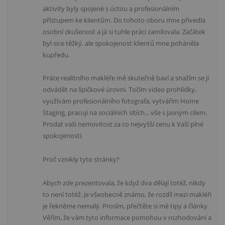
aktivity byly spojené s úctou a profesionálním
přístupem ke klientům. Do tohoto oboru mne přivedla
osobní zkušenost a já si tuhle práci zamilovala. Začátek
byl sice těžký, ale spokojenost klientů mne poháněla
kupředu.
Práce realitního makléře mě skutečně baví a snažím se ji
odvádět na špičkové úrovni. Točím video prohlídky,
využívám profesionálního fotografa, vytvářím Home
Staging, pracuji na sociálních sítích... vše s jasným cílem.
Prodat vaši nemovitost za co nejvyšší cenu k Vaší plné
spokojenosti.
Proč vznikly tyto stránky?
Abych zde prezentovala, že když dva dělají totéž, nikdy
to není totéž. Je všeobecně známo, že rozdíl mezi makléři
je řekněme nemalý. Prosím, přečtěte si mé tipy a články.
Věřím, že vám tyto informace pomohou v rozhodování a