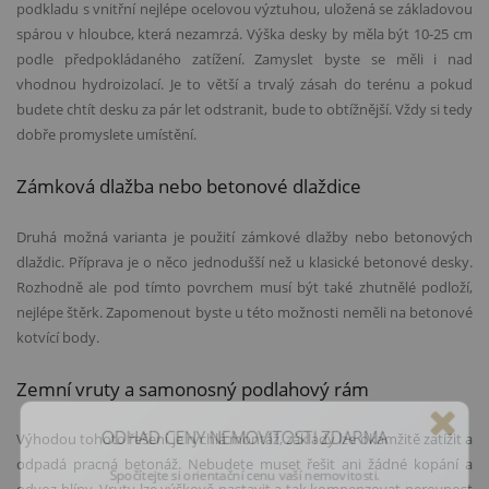
podkladu s vnitřní nejl
é
pe ocelovou výztuhou, uložená se základovou
spárou v hloubce, která nezamrzá. Výška desky by měla být 10-25 cm
podle předpokládan
é
ho zatížení. Zamyslet byste se měli i nad
vhodnou hydroizolací. Je to větší a trvalý zásah do ter
é
nu a pokud
budete chtít desku za pár let odstranit, bude to obtížnější. Vždy si tedy
dobře promyslete umístění.
Zámková dlažba nebo betonov
é
dlaž
dice
Druhá možná varianta je použití zámkov
é
dlažby nebo betonových
dlaždic. Příprava je o něco jednodušší než u klasick
é
betonov
é
desky.
Rozhodně ale pod tímto povrchem musí být tak
é
zhutněl
é
podloží,
nejl
é
pe štěrk. Zapomenout byste u t
é
to mo
žnosti neměli na betonov
é
kotvící body.
Zemní vruty a samonosný podlahový rám
ODHAD CENY NEMOVITOSTI ZDARMA
Výhodou tohoto řešení je rychlá
mont
áž
, z
áklady lze okamžitě zatížit a
Spočítejte si orientační cenu vaší nemovitosti.
odpadá pracná
beton
áž. Nebudete muset řešit ani žádn
é
kopání a