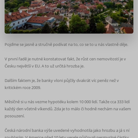
Pojďme se jasně a stručně podívat na to, co se to u nás vlastně děje.
V první řadě je nutné konstatovat fakt, že růst cen nemovitostí je v
Česku největší v EU. A to už určitá hrozba je.
Dalším faktem je, že banky vloni půjčily dvakrát víc peněz než v
kritickém roce 2009.
Měsíčně si u nás vezme hypotéku kolem 10 000 lidí. Takže cca 333 lidí
každý den včetně víkendů. Zda je to málo či hodně nechám na vašem
posouzení.
Česká národní banka výše uvedené vyhodnotila jako hrozbu a já s ní
souhlasím. V Americe před 10 lety vesele půjčovali nesmyslné částky