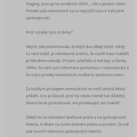
Staging, pracuji na sociálních sítích... vše s jasným cílem.
Prodat vaši nemovitost za co nejvyšší cenu k Vaší plné
spokojenosti.
Proč vznikly tyto stránky?
Abych zde prezentovala, že když dva dělají totéž, nikdy
to není totéž. Je všeobecně známo, že rozdíl mezi makléři
je řekněme nemalý. Prosím, přečtěte si mé tipy a články.
Věřím, že vám tyto informace pomohou v rozhodování a
že si pro prodej nemovitosti zvolíte tu správnou cestu.
Za každým prodejem nemovitosti se totiž skrývá lidský
příběh. A to je důvod, proč by nikdo neměl tak důležitý
životní krok podceňovat. Ani prodávající, ani makléř.
Záleží mi na odvedení špičkové práce a na spokojenosti
klienta. A dbám na svém dobrém jménu a pověsti. Za mě
pak hovoří reference spokojených klientů.