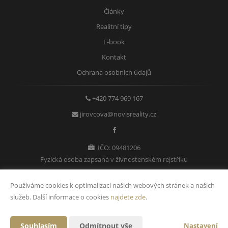
Články
Realitní tipy
E-book
Kontakt
Ochrana osobních údajů
+420 774 969 167
jirovcova@novisreality.cz
IČO: 09481206
Fyzická osoba zapsaná v živnostenském rejstříku
Používáme cookies k optimalizaci našich webových stránek a našich
služeb. Další informace o cookies
najdete zde
.
Vytvořeno v systému
CHYTRÝ WEB MAKLÉŘE
Souhlasím
Odmítnout vše
Nastavení