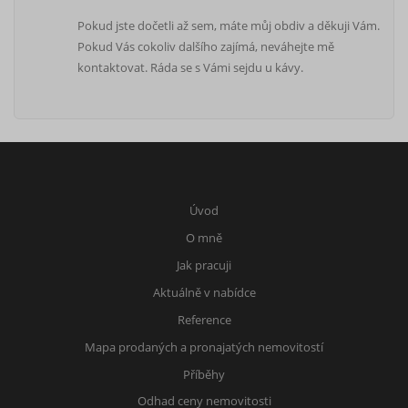
Pokud jste dočetli až sem, máte můj obdiv a děkuji Vám.
Pokud Vás cokoliv dalšího zajímá, neváhejte mě
kontaktovat. Ráda se s Vámi sejdu u kávy.
Úvod
O mně
Jak pracuji
Aktuálně v nabídce
Reference
Mapa prodaných a pronajatých nemovitostí
Příběhy
Odhad ceny nemovitosti