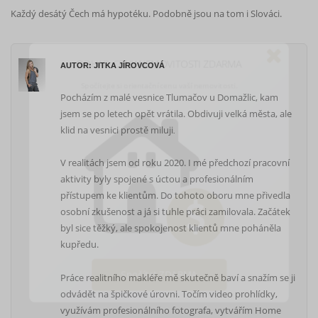
Každý desátý Čech má hypotéku. Podobně jsou na tom i Slováci.
ODHAD CENY NEMOVITOSTI ZDARMA
Spočítejte si orientační cenu vaší nemovitosti.
AUTOR: JITKA JÍROVCOVÁ
Pocházím z malé vesnice Tlumačov u Domažlic, kam
jsem se po letech opět vrátila. Obdivuji velká města, ale
klid na vesnici prostě miluji
.
V realitách jsem od roku 2020. I mé předchozí pracovní
aktivity byly spojené s úctou a profesionálním
přístupem ke klientům. Do tohoto oboru mne přivedla
osobní zkušenost a já si tuhle práci zamilovala. Začátek
byl sice těžký, ale spokojenost klientů mne poháněla
kupředu.
Práce realitního makléře mě skutečně baví a snažím se ji
odvádět na špičkové úrovni. Točím video prohlídky,
Spočítat ZDARMA
využívám profesionálního fotografa, vytvářím Home