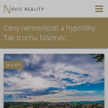
Ceny nemovitostí a hypotéky.
Tak trochu blázinec.
28. 6. 2017