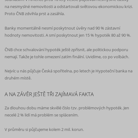
na nesmyslné nemovitosti a odstartovali světovou ekonomickou krizi.
Proto ČNB zdvihla prst a zasáhla.
Banky momentálně nesmí poskytnout úvěry nad 90 % zástavní
hodnoty nemovitosti. A smí poskytnout jen 15 % hypoték 80 až 90 %.
ČNB chce schvalování hypoték ještě zpřísnit, ale politickou podporu
nemají. Takže je tohle omezení zatím finální. Uvidíme, co po volbách.
Nejvíc u nás půjčuje Česká spořitelna, po letech je Hypoteční banka na
druhém místě.
A NA ZÁVĚR JEŠTĚ TŘI ZAJÍMAVÁ FAKTA
Za dlouhou dobu máme skvělé číslo tzv. problémových hypoték. Jen
necelé 2 % lidí má problém se splácením.
V průměru si půjčujeme kolem 2 mil. korun.