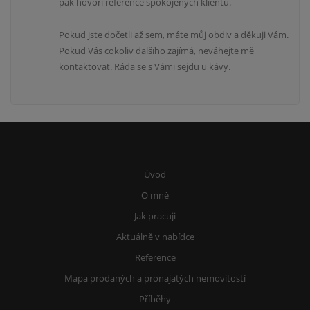
pak hovoří reference spokojených klientů.
Pokud jste dočetli až sem, máte můj obdiv a děkuji Vám.
Pokud Vás cokoliv dalšího zajímá, neváhejte mě
kontaktovat. Ráda se s Vámi sejdu u kávy.
Úvod
O mně
Jak pracuji
Aktuálně v nabídce
Reference
Mapa prodaných a pronajatých nemovitostí
Příběhy