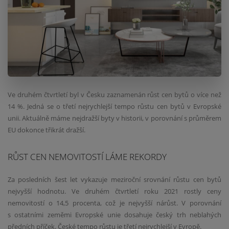
Ve druhém čtvrtletí byl v Česku zaznamenán růst cen bytů o více než
14 %. Jedná se o třetí nejrychlejší tempo růstu cen bytů v Evropské
unii. Aktuálně máme nejdražší byty v historii, v porovnání s průměrem
EU dokonce třikrát dražší.
RŮST CEN NEMOVITOSTÍ LÁME REKORDY
Za posledních šest let vykazuje meziroční srovnání růstu cen bytů
nejvyšší hodnotu. Ve druhém čtvrtletí roku 2021 rostly ceny
nemovitostí o 14,5 procenta, což je nejvyšší nárůst. V porovnání
s ostatními zeměmi Evropské unie dosahuje český trh neblahých
předních příček. České tempo růstu je třetí nejrychlejší v Evropě.