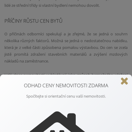
lidé ze střední třídy si vlastní bydlení nemohou dovolit.
PŘÍČINY RŮSTU CEN BYTŮ
O příčinách odborníci spekulují a je zřejmé, že se jedná o souhrn
několika různých faktorů. Možná se jedná o nedostatečnou nabídku,
která je z velké části způsobena pomalou výstavbou. Do cen se zcela
jistě promítá zdražení stavebních materiálů a zvýšení mzdových
nákladů na zaměstnance.
Lidé dnes nemovitosti vyhledávají jako způsob bezpečného uložení
peněžních prostředků, nemovitosti obratem pronajímají. Vyšší
ODHAD CENY NEMOVITOSTI ZDARMA
zdanění druhých nemovitostí by automaticky vedlo ke zvýšení nájmu.
Spočítejte si orientační cenu vaší nemovitosti.
SNÍŽENÍ CEN BYTŮ
Česká národní banka si slibuje ochlazení poptávky od zvyšujících se
cen hypotečních úvěrů. Navýšila proto základní úrokové sazby, od
kterých komerční banky počítají úroky z hypoték. Navzdory těmto