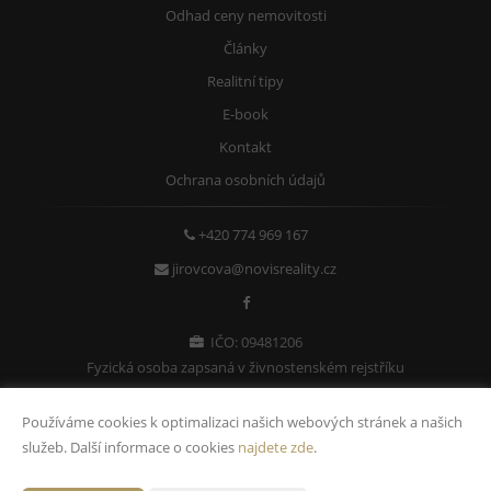
Odhad ceny nemovitosti
Články
Realitní tipy
E-book
Kontakt
Ochrana osobních údajů
+420 774 969 167
jirovcova@novisreality.cz
IČO: 09481206
Fyzická osoba zapsaná v živnostenském rejstříku
Používáme cookies k optimalizaci našich webových stránek a našich
služeb. Další informace o cookies
najdete zde
.
Vytvořeno v systému
CHYTRÝ WEB MAKLÉŘE