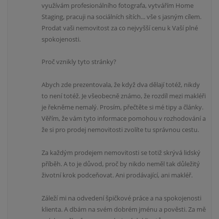
využívám profesionálního fotografa, vytvářím Home
Staging, pracuji na sociálních sítích... vše s jasným cílem.
Prodat vaši nemovitost za co nejvyšší cenu k Vaší plné
spokojenosti.
Proč vznikly tyto stránky?
Abych zde prezentovala, že když dva dělají totéž, nikdy
to není totéž. Je všeobecně známo, že rozdíl mezi makléři
je řekněme nemalý. Prosím, přečtěte si mé tipy a články.
Věřím, že vám tyto informace pomohou v rozhodování a
že si pro prodej nemovitosti zvolíte tu správnou cestu.
Za každým prodejem nemovitosti se totiž skrývá lidský
příběh. A to je důvod, proč by nikdo neměl tak důležitý
životní krok podceňovat. Ani prodávající, ani makléř.
Záleží mi na odvedení špičkové práce a na spokojenosti
klienta. A dbám na svém dobrém jménu a pověsti. Za mě