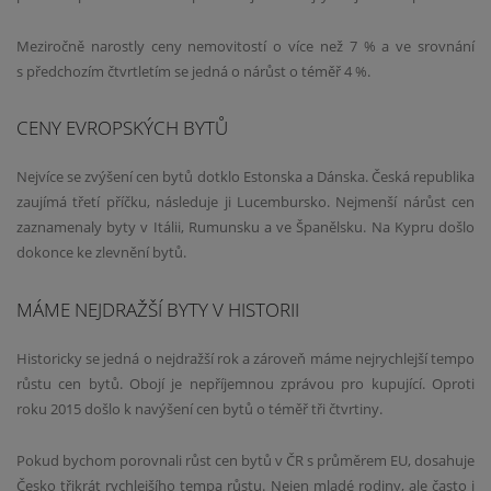
Meziročně narostly ceny nemovitostí o více než 7 % a ve srovnání
s předchozím čtvrtletím se jedná o nárůst o téměř 4 %.
CENY EVROPSKÝCH BYTŮ
Nejvíce se zvýšení cen bytů dotklo Estonska a Dánska. Česká republika
zaujímá třetí příčku, následuje ji Lucembursko. Nejmenší nárůst cen
zaznamenaly byty v Itálii, Rumunsku a ve Španělsku. Na Kypru došlo
dokonce ke zlevnění bytů.
MÁME NEJDRAŽŠÍ BYTY V HISTORII
Historicky se jedná o nejdražší rok a zároveň máme nejrychlejší tempo
růstu cen bytů. Obojí je nepříjemnou zprávou pro kupující. Oproti
roku 2015 došlo k navýšení cen bytů o téměř tři čtvrtiny.
Pokud bychom porovnali růst cen bytů v ČR s průměrem EU, dosahuje
Česko třikrát rychlejšího tempa růstu. Nejen mladé rodiny, ale často i