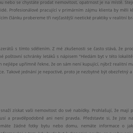
ou nebo se chystáte prodat nemovitost, opatrnost je na místě. Stej
lidé. Profesionálové pracující v primárním zájmu klienta by měli kl
cím článku probereme tři nejčastější neetické praktiky v realitní br
nzerátů s tímto sdělením. Z mé zkušenosti se často stává, že prod
né poštovní schránky letáků s nápisem "Hledám byt v této lokalitě
m nejlépe upřímně řekne, že on sám není kupující, nýbrž realitní ma
ce. Takové jednání je nepoctivé, proto je nezbytné být obezřetný a 
 snaží získat vaši nemovitost do své nabídky. Prohlašují, že mají p
usí a pravděpodobně ani není pravda. Představte si, že jste n
 nemáte žádné fotky bytu nebo domu, nemáte informace o jak