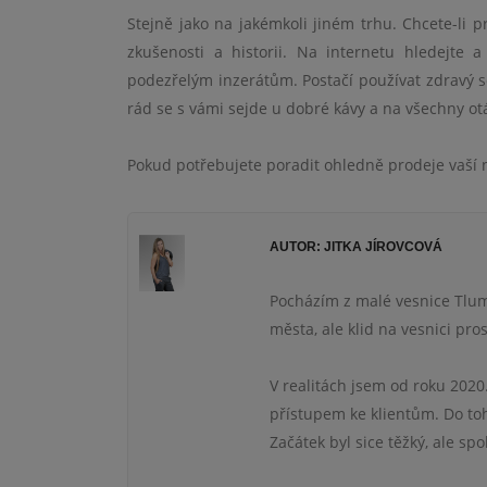
Stejně jako na jakémkoli jiném trhu. Chcete-li pro
zkušenosti a historii. Na internetu hledejte
podezřelým inzerátům. Postačí používat zdravý s
rád se s vámi sejde u dobré kávy a na všechny ot
Pokud potřebujete poradit ohledně prodeje vaší n
AUTOR: JITKA JÍROVCOVÁ
Pocházím z malé vesnice Tluma
města, ale klid na vesnici pros
V realitách jsem od roku 2020
přístupem ke klientům. Do toh
Začátek byl sice těžký, ale s