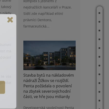
 v domě
komplex s jedněmi z
 takový
nejdražších kanceláří v Praze.
m nikdy
ÚVOD
Sídlí zde například elitní
právníci Dentons,
O MNĚ
farmaceutická...
JAK PRACUJI
AKTUÁLNĚ V NABÍDCE
luzivní
REFERENCE
tost má
MAPA PRODANÝCH A PRONAJATÝCH NEMOVITOSTÍ
užování
PŘÍBĚHY
ODHAD CENY NEMOVITOSTI
Stavba bytů na nákladovém
 se vás
nádraží Žižkov se rozjíždí.
 prodat
ČLÁNKY
Penta požádala o povolení
na zbytek severovýchodní
REALITNÍ TIPY
části, ve hře jsou miliardy
E-BOOK
Developerská společnost Penta