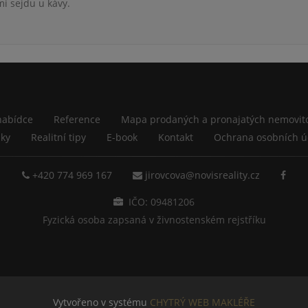
i sejdu u kávy.
nabídce
Reference
Mapa prodaných a pronajatých nemovito
nky
Realitní tipy
E-book
Kontakt
Ochrana osobních ú
+420 774 969 167
jirovcova@novisreality.cz
IČO: 09481206
Fyzická osoba zapsaná v živnostenském rejstříku
Vytvořeno v systému
CHYTRÝ WEB MAKLÉŘE