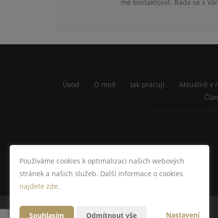
mě kontaktovat. Ráda se s Vám
Úvod
O mně
Jak pracuji
Aktuálně v 
Člá
Používáme cookies k optimalizaci našich webových
stránek a našich služeb. Další informace o cookies
najdete zde
.
Nastavení
Souhlasím
Odmítnout vše