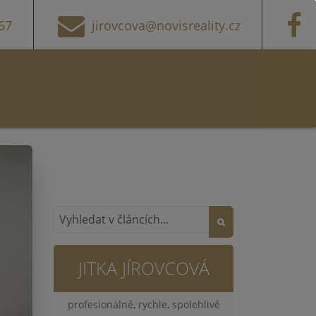
67
jirovcova@novisreality.cz
JITKA JÍROVCOVÁ
profesionálně, rychle, spolehlivě