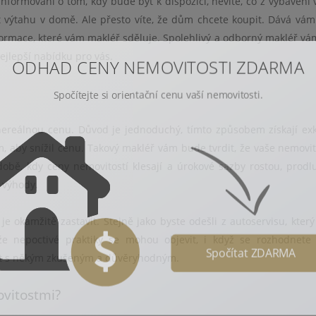
informováni o tom, kdy bude byt k dispozici, nevíte, co z vybavení
 výtahu v domě. Ale přesto víte, že dům chcete koupit. Dává vám
informace, které vám makléř sděluje. Spolehlivý a odborný makléř vá
nejlepší nabídku pro vás.
ODHAD CENY NEMOVITOSTI ZDARMA
Spočítejte si orientační cenu vaší nemovitosti.
a nereálnou cenu. Důvod je jednoduchý, tímto způsobem získají exk
, aby snížil cenu. Takový makléř vám bude tvrdit, že vaše nemovi
době, kdy ceny nemovitostí klesají a úrokové sazby rostou, prodl
 výhody.
je okamžitě zastavit. Stejně jako byste odešli z autoservisu, který
 že nepoctivé praktiky se mohou objevit, i když se rozhodnete
Spočítat ZDARMA
ovat s někým zkušeným a důvěryhodným.
ovitostmi?