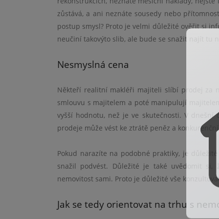
rekonstrukcích, neznáte měsíční náklady, nejste 
zůstává, a ani neznáte sousedy nebo přítomnost
postup smysl? Proto je velmi důležité ověřit si 
neučiní takovýto slib, ale bude se snažit najít tu 
Nesmyslná cena
Někteří realitní makléři majiteli slíbí prodej z
smlouvu s majitelem a poté manipulují majitelem
vyšší hodnotu, než je ve skutečnosti. V dnešní 
prodeje může vést ke ztrátě peněz a konkurenční
Pokud narazíte na podobné praktiky, je důležité 
snažil podvést. Důležité je také uvědomit si,
nemovitost sami. Proto je důležité vše konzult
Jak se tedy orientovat na trhu s nem