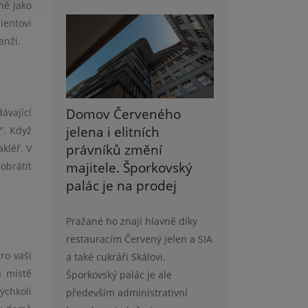
ně jako
ientovi
anži.
Domov Červeného
ávající
jelena i elitních
". Když
právníků změní
kléř. V
majitele. Šporkovský
obrátit
palác je na prodej
Pražané ho znají hlavně díky
restauracím Červený jelen a SIA
ro vaši
a také cukráři Skálovi.
a místě
Šporkovský palác je ale
ýchkoli
především administrativní