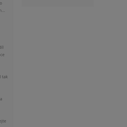
eo
...
díl
ace
l tak
 a
ejte