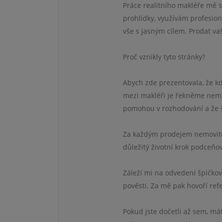
Práce realitního makléře mě s
prohlídky, využívám profesioná
vše s jasným cílem. Prodat va
Proč vznikly tyto stránky?
Abych zde prezentovala, že kdy
mezi makléři je řekněme nemal
pomohou v rozhodování a že si
Za každým prodejem nemovitost
důležitý životní krok podceňov
Záleží mi na odvedení špičko
pověsti. Za mě pak hovoří ref
Pokud jste dočetli až sem, má