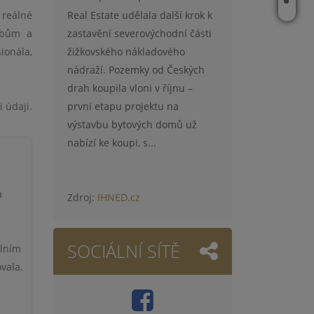
KONTAKT
Real Estate udělala další krok k
 reálné
zastavění severovýchodní části
libům a
žižkovského nákladového
ionála,
nádraží. Pozemky od Českých
drah koupila vloni v říjnu –
první etapu projektu na
 údaji.
výstavbu bytových domů už
nabízí ke koupi, s...
á
Zdroj:
IHNED.cz
SOCIÁLNÍ SÍTĚ
álním
vala.