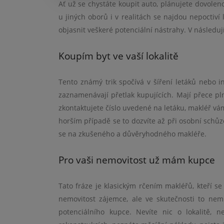
Ať už se chystáte koupit auto, plánujete dovolen
u jiných oborů i v realitách se najdou nepoctiví 
objasnit veškeré potenciální nástrahy. V následují
Koupím byt ve vaší lokalitě
Tento známý trik spočívá v šíření letáků nebo i
zaznamenávají přetlak kupujících. Mají přece pl
zkontaktujete číslo uvedené na letáku, makléř vá
horším případě se to dozvíte až při osobní schůz
se na zkušeného a důvěryhodného makléře.
Pro vaši nemovitost už mám kupce
Tato fráze je klasickým rčením makléřů, kteří se
nemovitost zájemce, ale ve skutečnosti to nem
potenciálního kupce. Nevíte nic o lokalitě,