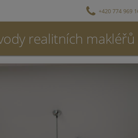
+420 774 969 1
vody realitních makléřů