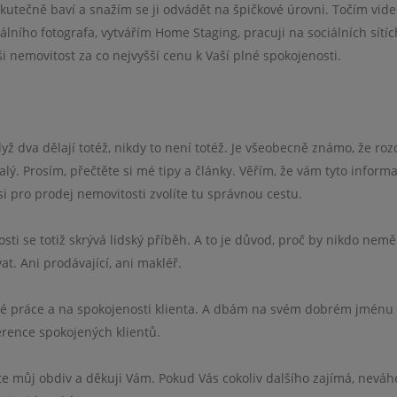
kutečně baví a snažím se ji odvádět na špičkové úrovni. Točím vid
lního fotografa, vytvářím Home Staging, pracuji na sociálních sítích
ši nemovitost za co nejvyšší cenu k Vaší plné spokojenosti.
ž dva dělají totéž, nikdy to není totéž. Je všeobecně známo, že roz
ý. Prosím, přečtěte si mé tipy a články. Věřím, že vám tyto inform
 pro prodej nemovitosti zvolíte tu správnou cestu.
i se totiž skrývá lidský příběh. A to je důvod, proč by nikdo nemě
at. Ani prodávající, ani makléř.
vé práce a na spokojenosti klienta. A dbám na svém dobrém jménu
erence spokojených klientů.
te můj obdiv a děkuji Vám. Pokud Vás cokoliv dalšího zajímá, neváh