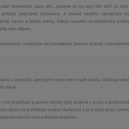
dat nemovitost, auto, atd., zeptejte se na rady lidí, kteří již mají
 a zjišťujte podrobné informace. A hlavně nevěřte nereálným s
elský rozum. A klaďte otázky. Pokud narazíte na skutečného profes
ázky vám odpoví.
emovitosti, neváhejte mě kontaktovat pomocí stránky s kontaktními
čov u Domažlic, kam jsem se po letech opět vrátila. Obdivuji velk
tě miluji
.
. I mé předchozí pracovní aktivity byly spojené s úctou a profesion
oto oboru mne přivedla osobní zkušenost a já si tuhle práci zamilo
pokojenost klientů mne poháněla kupředu.